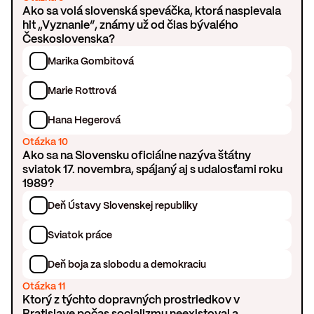
Ako sa volá slovenská speváčka, ktorá naspievala
hit „Vyznanie“, známy už od čias bývalého
Československa?
Marika Gombitová
Marie Rottrová
Hana Hegerová
Otázka 10
Ako sa na Slovensku oficiálne nazýva štátny
sviatok 17. novembra, spájaný aj s udalosťami roku
1989?
Deň Ústavy Slovenskej republiky
Sviatok práce
Deň boja za slobodu a demokraciu
Otázka 11
Ktorý z týchto dopravných prostriedkov v
Bratislave počas socializmu neexistoval a