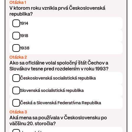
Otázka 1
V ktorom roku vznikla prvá Československá
republika?
1914
1918
1938
Otázka 2
Ako sa oficiálne volal spoločný štát Čechov a
Slovákov tesne pred rozdelením v roku 1993?
Československá socialistická republika
Slovenská socialistická republika
Česká a Slovenská Federatívna Republika
Otázka 3
Aká mena sa používala v Československu po
väčšinu 20. storočia?