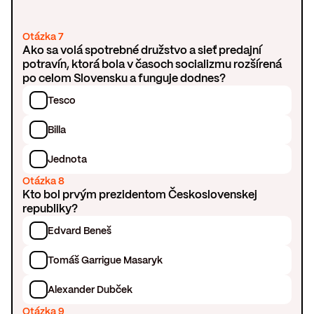
Otázka 7
Ako sa volá spotrebné družstvo a sieť predajní
potravín, ktorá bola v časoch socializmu rozšírená
po celom Slovensku a funguje dodnes?
Tesco
Billa
Jednota
Otázka 8
Kto bol prvým prezidentom Československej
republiky?
Edvard Beneš
Tomáš Garrigue Masaryk
Alexander Dubček
Otázka 9