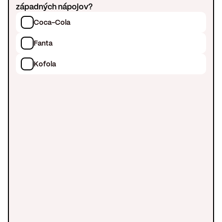
západných nápojov?
Coca-Cola
Fanta
Kofola