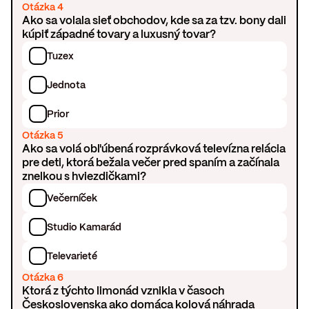
Otázka 4
Ako sa volala sieť obchodov, kde sa za tzv. bony dali
kúpiť západné tovary a luxusný tovar?
Tuzex
Jednota
Prior
Otázka 5
Ako sa volá obľúbená rozprávková televízna relácia
pre deti, ktorá bežala večer pred spaním a začínala
znelkou s hviezdičkami?
Večerníček
Studio Kamarád
Televarieté
Otázka 6
Ktorá z týchto limonád vznikla v časoch
Československa ako domáca kolová náhrada