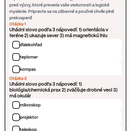
pred výzvy, ktoré preveria vaše vedomosti a logické
myslenie. Pripravte sa na zábavné a poučné chvíle plné
prekvapení!
Otázka 1
Uhádni slovo podľa 3 nápovedí: 1) orientácia v
teréne 2) ukazuje sever 3) má magnetickú ihlu
ďalekohľad
teplomer
kompas
Otázka 2
Uhádni slovo podľa 3 nápovedí: 1)
biológia/chemická prax 2) zväčšuje drobné veci 3)
má okulár
mikroskop
projektor
teleskop