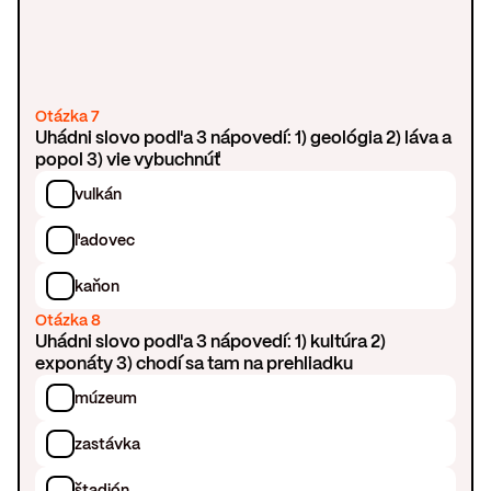
Otázka 7
Uhádni slovo podľa 3 nápovedí: 1) geológia 2) láva a
popol 3) vie vybuchnúť
vulkán
ľadovec
kaňon
Otázka 8
Uhádni slovo podľa 3 nápovedí: 1) kultúra 2)
exponáty 3) chodí sa tam na prehliadku
múzeum
zastávka
štadión