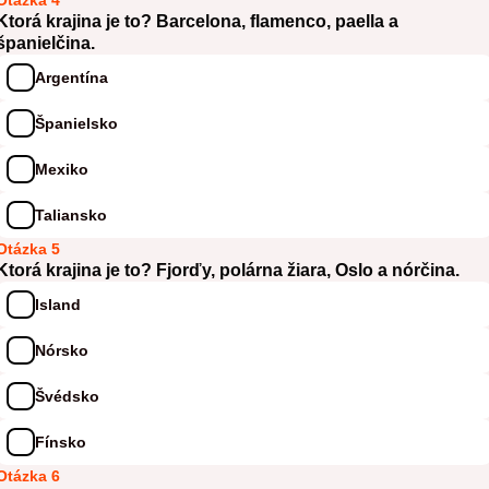
Otázka 4
Ktorá krajina je to? Barcelona, flamenco, paella a
španielčina.
Argentína
Španielsko
Mexiko
Taliansko
Otázka 5
Ktorá krajina je to? Fjorďy, polárna žiara, Oslo a nórčina.
Island
Nórsko
Švédsko
Fínsko
Otázka 6