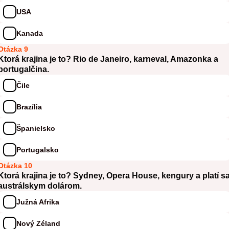
USA
Kanada
Otázka 9
Ktorá krajina je to? Rio de Janeiro, karneval, Amazonka a
portugalčina.
Čile
Brazília
Španielsko
Portugalsko
Otázka 10
Ktorá krajina je to? Sydney, Opera House, kengury a platí s
austrálskym dolárom.
Južná Afrika
Nový Zéland