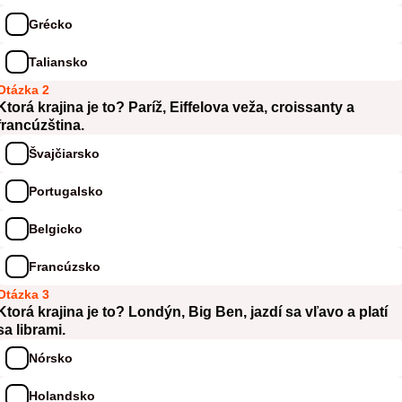
Grécko
Taliansko
Otázka 2
Ktorá krajina je to? Paríž, Eiffelova veža, croissanty a
francúzština.
Švajčiarsko
Portugalsko
Belgicko
Francúzsko
Otázka 3
Ktorá krajina je to? Londýn, Big Ben, jazdí sa vľavo a platí
sa librami.
Nórsko
Holandsko