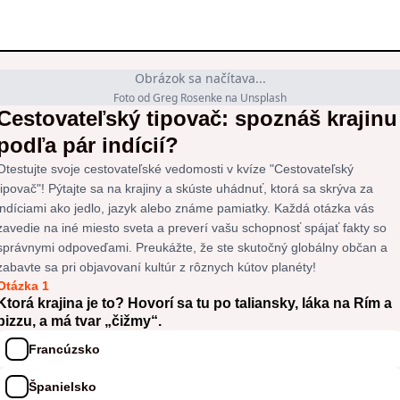
Obrázok sa načítava...
Foto od Greg Rosenke na Unsplash
Cestovateľský tipovač: spoznáš krajinu
podľa pár indícií?
Otestujte svoje cestovateľské vedomosti v kvíze "Cestovateľský
tipovač"! Pýtajte sa na krajiny a skúste uhádnuť, ktorá sa skrýva za
indíciami ako jedlo, jazyk alebo známe pamiatky. Každá otázka vás
zavedie na iné miesto sveta a preverí vašu schopnosť spájať fakty so
správnymi odpoveďami. Preukážte, že ste skutočný globálny občan a
zabavte sa pri objavovaní kultúr z rôznych kútov planéty!
Otázka 1
Ktorá krajina je to? Hovorí sa tu po taliansky, láka na Rím a
pizzu, a má tvar „čižmy“.
Francúzsko
Španielsko