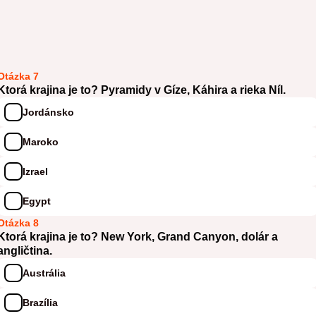
Otázka 7
Ktorá krajina je to? Pyramidy v Gíze, Káhira a rieka Níl.
Jordánsko
Maroko
Izrael
Egypt
Otázka 8
Ktorá krajina je to? New York, Grand Canyon, dolár a
angličtina.
Austrália
Brazília