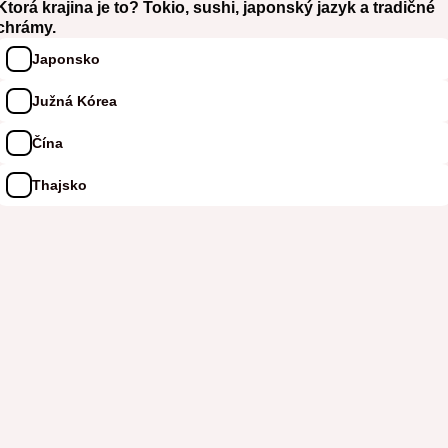
Ktorá krajina je to? Tokio, sushi, japonský jazyk a tradičné
chrámy.
Japonsko
Južná Kórea
Čína
Thajsko