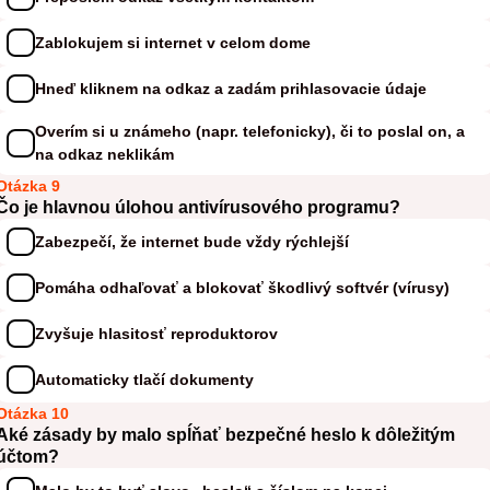
Zablokujem si internet v celom dome
Hneď kliknem na odkaz a zadám prihlasovacie údaje
Overím si u známeho (napr. telefonicky), či to poslal on, a
na odkaz neklikám
Otázka 9
Čo je hlavnou úlohou antivírusového programu?
Zabezpečí, že internet bude vždy rýchlejší
Pomáha odhaľovať a blokovať škodlivý softvér (vírusy)
Zvyšuje hlasitosť reproduktorov
Automaticky tlačí dokumenty
Otázka 10
Aké zásady by malo spĺňať bezpečné heslo k dôležitým
účtom?