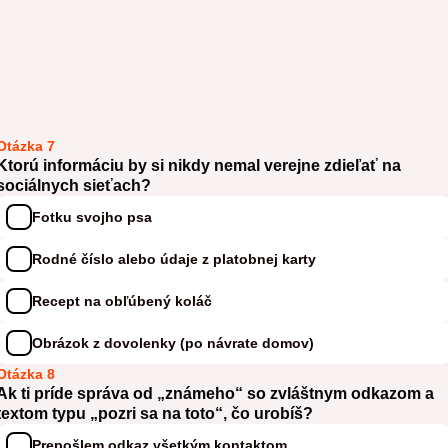
Otázka 7
Ktorú informáciu by si nikdy nemal verejne zdieľať na
sociálnych sieťach?
Fotku svojho psa
Rodné číslo alebo údaje z platobnej karty
Recept na obľúbený koláč
Obrázok z dovolenky (po návrate domov)
Otázka 8
Ak ti príde správa od „známeho“ so zvláštnym odkazom a
textom typu „pozri sa na toto“, čo urobíš?
Prepošlem odkaz všetkým kontaktom