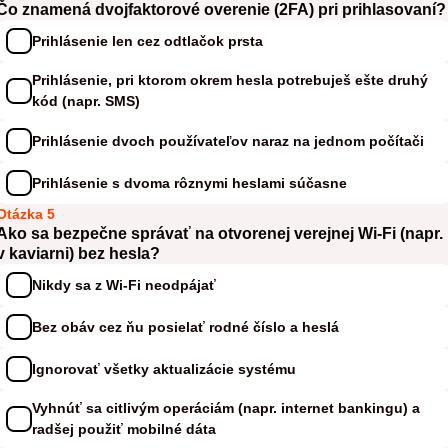
Čo znamená dvojfaktorové overenie (2FA) pri prihlasovaní?
Prihlásenie len cez odtlačok prsta
Prihlásenie, pri ktorom okrem hesla potrebuješ ešte druhý
kód (napr. SMS)
Prihlásenie dvoch používateľov naraz na jednom počítači
Prihlásenie s dvoma rôznymi heslami súčasne
Otázka 5
Ako sa bezpečne správať na otvorenej verejnej Wi-Fi (napr.
v kaviarni) bez hesla?
Nikdy sa z Wi-Fi neodpájať
Bez obáv cez ňu posielať rodné číslo a heslá
Ignorovať všetky aktualizácie systému
Vyhnúť sa citlivým operáciám (napr. internet bankingu) a
radšej použiť mobilné dáta