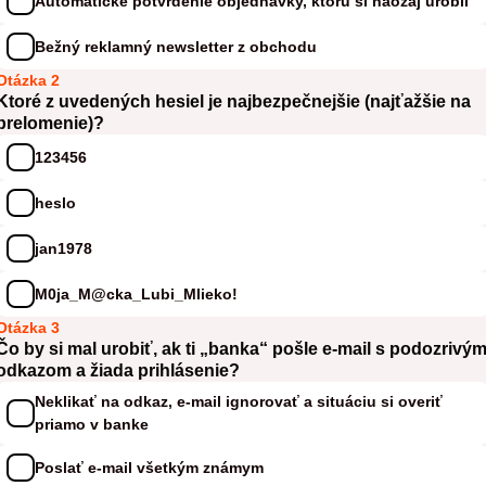
Automatické potvrdenie objednávky, ktorú si naozaj urobil
Bežný reklamný newsletter z obchodu
Otázka 2
Ktoré z uvedených hesiel je najbezpečnejšie (najťažšie na
prelomenie)?
123456
heslo
jan1978
M0ja_M@cka_Lubi_Mlieko!
Otázka 3
Čo by si mal urobiť, ak ti „banka“ pošle e-mail s podozrivý
odkazom a žiada prihlásenie?
Neklikať na odkaz, e-mail ignorovať a situáciu si overiť
priamo v banke
Poslať e-mail všetkým známym