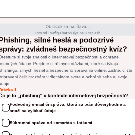
Obrázok sa načítava...
Foto od Towfiqu barbhuiya na Unsplash
Phishing, silné heslá a podozrivé
správy: zvládneš bezpečnostný kvíz?
Otestujte si svoje znalosti o internetovej bezpečnosti a ochrane
osobných údajov. Prejdete si rôznymi otázkami, ktoré sa týkajú
phishingu, silných hesiel a bezpečného správania online. Zistíte, či ste
pripravení čeliť hrozbám v digitálnom svete a ochrániť seba aj svoje
údaje.
Otázka 1
Čo je to „phishing“ v kontexte internetovej bezpečnosti?
Podvodný e-mail či správa, ktorá sa tvári dôveryhodne a
snaží sa vylákať údaje
Súkromná správa od kamaráta s fotkami