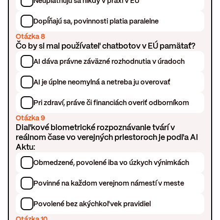
Neuplatňujú sa nikdy v praxi v EÚ
Dopĺňajú sa, povinnosti platia paralelne
Otázka 8
Čo by si mal používateľ chatbotov v EÚ pamätať?
AI dáva právne záväzné rozhodnutia v úradoch
AI je úplne neomylná a netreba ju overovať
Pri zdraví, práve či financiách overiť odborníkom
Otázka 9
Diaľkové biometrické rozpoznávanie tvárí v
reálnom čase vo verejných priestoroch je podľa AI
Aktu:
Obmedzené, povolené iba vo úzkych výnimkách
Povinné na každom verejnom námestí v meste
Povolené bez akýchkoľvek pravidiel
Otázka 10