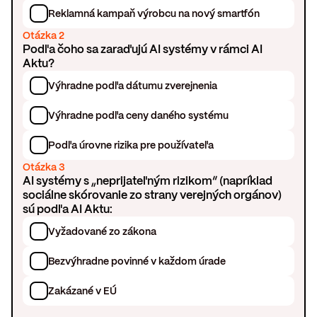
Reklamná kampaň výrobcu na nový smartfón
Otázka 2
Podľa čoho sa zaraďujú AI systémy v rámci AI
Aktu?
Výhradne podľa dátumu zverejnenia
Výhradne podľa ceny daného systému
Podľa úrovne rizika pre používateľa
Otázka 3
AI systémy s „neprijateľným rizikom“ (napríklad
sociálne skórovanie zo strany verejných orgánov)
sú podľa AI Aktu:
Vyžadované zo zákona
Bezvýhradne povinné v každom úrade
Zakázané v EÚ