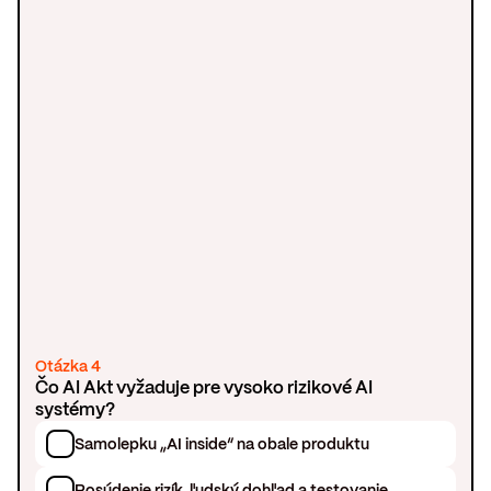
Otázka 4
Čo AI Akt vyžaduje pre vysoko rizikové AI
systémy?
Samolepku „AI inside“ na obale produktu
Posúdenie rizík, ľudský dohľad a testovanie