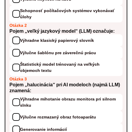
Schopnosť počítačových systémov vykonávať
úlohy
Otázka 2
Pojem „veľký jazykový model“ (LLM) označuje:
Výhradne klasický papierový slovník
Výlučne šablónu pre záverečnú prácu
Štatistický model trénovaný na veľkých
objemoch textu
Otázka 3
Pojem „halucinácia“ pri AI modeloch (najmä LLM)
znamená:
Výhradne mihotanie obrazu monitora pri silnom
slnku
Výlučne rozmazaný obraz fotoaparátu
Generovanie informácií