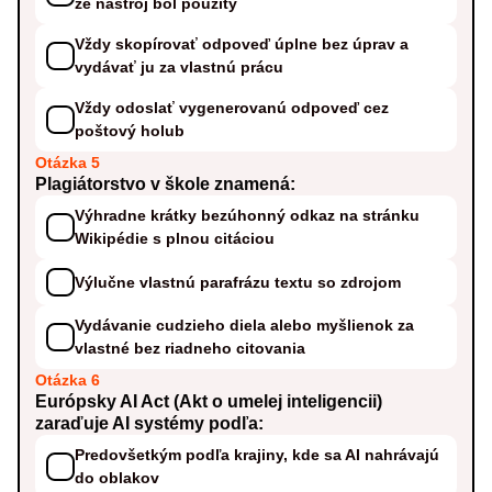
že nástroj bol použitý
Vždy skopírovať odpoveď úplne bez úprav a
vydávať ju za vlastnú prácu
Vždy odoslať vygenerovanú odpoveď cez
poštový holub
Otázka 5
Plagiátorstvo v škole znamená:
Výhradne krátky bezúhonný odkaz na stránku
Wikipédie s plnou citáciou
Výlučne vlastnú parafrázu textu so zdrojom
Vydávanie cudzieho diela alebo myšlienok za
vlastné bez riadneho citovania
Otázka 6
Európsky AI Act (Akt o umelej inteligencii)
zaraďuje AI systémy podľa:
Predovšetkým podľa krajiny, kde sa AI nahrávajú
do oblakov