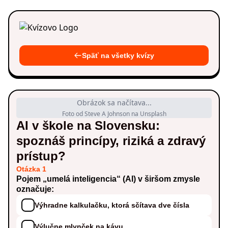
Späť na všetky kvízy
Obrázok sa načítava...
Foto od Steve A Johnson na Unsplash
AI v škole na Slovensku:
spoznáš princípy, riziká a zdravý
prístup?
Otázka 1
Pojem „umelá inteligencia“ (AI) v širšom zmysle
označuje:
Výhradne kalkulačku, ktorá sčítava dve čísla
Výlučne mlynček na kávu