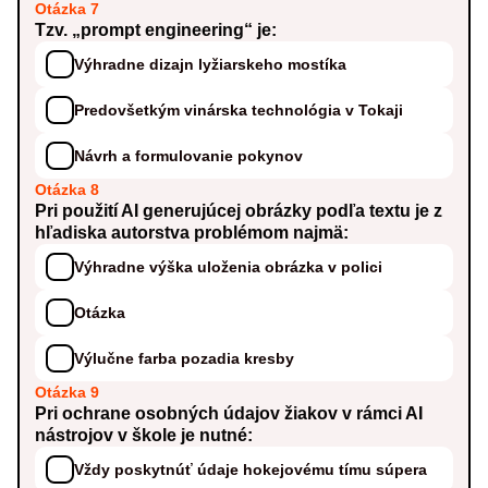
Otázka 7
Tzv. „prompt engineering“ je:
Výhradne dizajn lyžiarskeho mostíka
Predovšetkým vinárska technológia v Tokaji
Návrh a formulovanie pokynov
Otázka 8
Pri použití AI generujúcej obrázky podľa textu je z
hľadiska autorstva problémom najmä:
Výhradne výška uloženia obrázka v polici
Otázka
Výlučne farba pozadia kresby
Otázka 9
Pri ochrane osobných údajov žiakov v rámci AI
nástrojov v škole je nutné:
Vždy poskytnúť údaje hokejovému tímu súpera