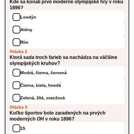
Kde sa konali prvé moderné olympijské hry v roku
1896?
Londýn
Atény
Rím
Otázka 2
Ktorá sada troch farieb sa nachádza na väčšine
olympijských kruhov?
Modrá, čierna, červená
Čierna, biela, hnedá
Zelená, žltá, oranžová
Otázka 3
Koľko športov bolo zaradených na prvých
moderných OH v roku 1896?
15