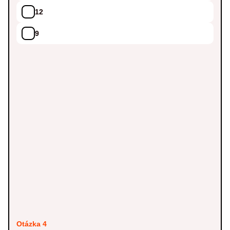
12
9
Otázka 4