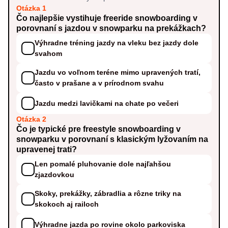
Otázka 1
Čo najlepšie vystihuje freeride snowboarding v
porovnaní s jazdou v snowparku na prekážkach?
Výhradne tréning jazdy na vleku bez jazdy dole
svahom
Jazdu vo voľnom teréne mimo upravených tratí,
často v prašane a v prírodnom svahu
Jazdu medzi lavičkami na chate po večeri
Otázka 2
Čo je typické pre freestyle snowboarding v
snowparku v porovnaní s klasickým lyžovaním na
upravenej trati?
Len pomalé pluhovanie dole najľahšou
zjazdovkou
Skoky, prekážky, zábradlia a rôzne triky na
skokoch aj railoch
Výhradne jazda po rovine okolo parkoviska