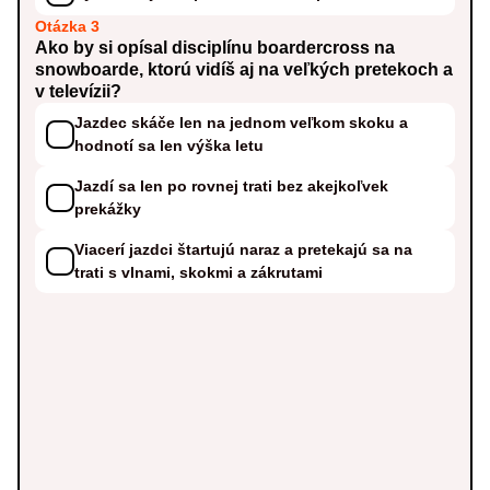
Otázka 3
Ako by si opísal disciplínu boardercross na
snowboarde, ktorú vidíš aj na veľkých pretekoch a
v televízii?
Jazdec skáče len na jednom veľkom skoku a
hodnotí sa len výška letu
Jazdí sa len po rovnej trati bez akejkoľvek
prekážky
Viacerí jazdci štartujú naraz a pretekajú sa na
trati s vlnami, skokmi a zákrutami