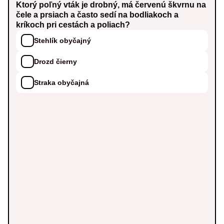
Ktorý poľný vták je drobný, má červenú škvrnu na
čele a prsiach a často sedí na bodliakoch a
kríkoch pri cestách a poliach?
Stehlík obyčajný
Drozd čierny
Straka obyčajná