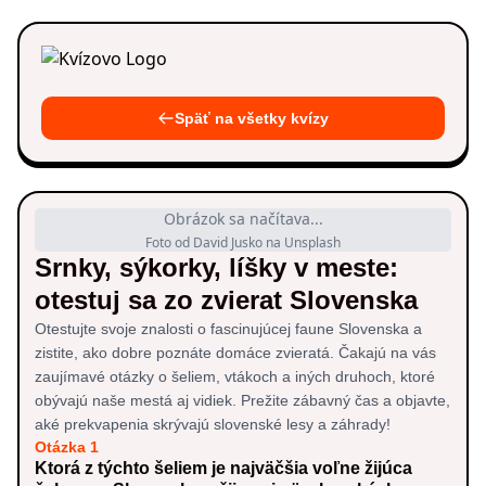
Späť na všetky kvízy
Obrázok sa načítava...
Foto od David Jusko na Unsplash
Srnky, sýkorky, líšky v meste:
otestuj sa zo zvierat Slovenska
Otestujte svoje znalosti o fascinujúcej faune Slovenska a
zistite, ako dobre poznáte domáce zvieratá. Čakajú na vás
zaujímavé otázky o šeliem, vtákoch a iných druhoch, ktoré
obývajú naše mestá aj vidiek. Prežite zábavný čas a objavte,
aké prekvapenia skrývajú slovenské lesy a záhrady!
Otázka 1
Ktorá z týchto šeliem je najväčšia voľne žijúca