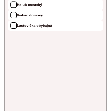
Holub mestský
Vrabec domový
Lastovička obyčajná