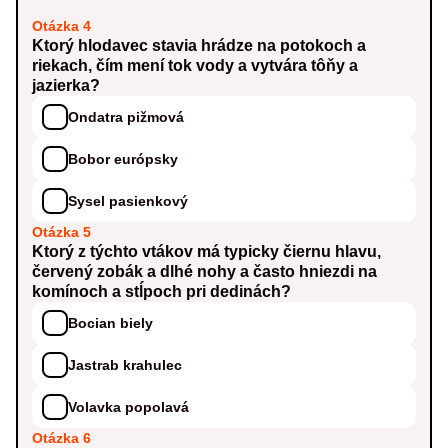
Otázka 4
Ktorý hlodavec stavia hrádze na potokoch a
riekach, čím mení tok vody a vytvára tôňy a
jazierka?
Ondatra pižmová
Bobor európsky
Sysel pasienkový
Otázka 5
Ktorý z týchto vtákov má typicky čiernu hlavu,
červený zobák a dlhé nohy a často hniezdi na
komínoch a stĺpoch pri dedinách?
Bocian biely
Jastrab krahulec
Volavka popolavá
Otázka 6