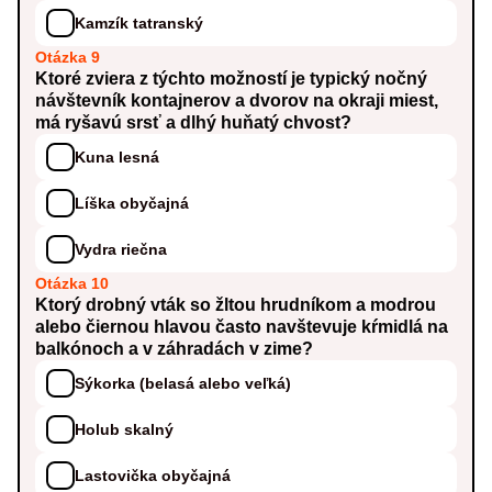
Kamzík tatranský
Otázka 9
Ktoré zviera z týchto možností je typický nočný
návštevník kontajnerov a dvorov na okraji miest,
má ryšavú srsť a dlhý huňatý chvost?
Kuna lesná
Líška obyčajná
Vydra riečna
Otázka 10
Ktorý drobný vták so žltou hrudníkom a modrou
alebo čiernou hlavou často navštevuje kŕmidlá na
balkónoch a v záhradách v zime?
Sýkorka (belasá alebo veľká)
Holub skalný
Lastovička obyčajná