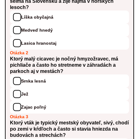
šelma na Slovensku a žije najmä v horských
lesoch?
Líška obyčajná
Medveď hnedý
Lasica hranostaj
Otázka 2
Ktorý malý cicavec je nočný hmyzožravec, má
pichliače a často ho stretneme v záhradách a
parkoch aj v mestách?
Srnka lesná
Jež
Zajac poľný
Otázka 3
Ktorý vták je typický mestský obyvateľ, sivý, chodí
po zemi v kŕdľoch a často si stavia hniezda na
budovách a strechách?