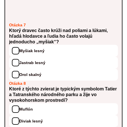
Otázka 7
Ktorý dravec často krúži nad poliami a lúkami,
hľadá hlodavce a ľudia ho často volajú
jednoducho „myšiak“?
Myšiak lesný
Jastrab lesný
Orol skalný
Otázka 8
Ktoré z týchto zvierat je typickým symbolom Tatier
a Tatranského národného parku a žije vo
vysokohorskom prostredí?
Muflón
Diviak lesný