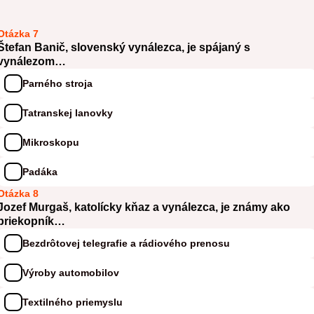
Otázka 7
Štefan Banič, slovenský vynálezca, je spájaný s
vynálezom…
Parného stroja
Tatranskej lanovky
Mikroskopu
Padáka
Otázka 8
Jozef Murgaš, katolícky kňaz a vynálezca, je známy ako
priekopník…
Bezdrôtovej telegrafie a rádiového prenosu
Výroby automobilov
Textilného priemyslu