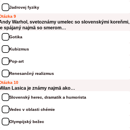
Jadrovej fyziky
Otázka 9
Andy Warhol, svetoznámy umelec so slovenskými koreňmi,
je spájaný najmä so smerom…
Gotika
Kubizmus
Pop-art
Renesančný realizmus
Otázka 10
Milan Lasica je známy najmä ako…
Slovenský herec, dramatik a humorista
Vedec v oblasti chémie
Olympijský bežec