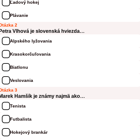
Ľadový hokej
Plávanie
Otázka 2
Petra Vlhová je slovenská hviezda…
Alpského lyžovania
Krasokorčuľovania
Biatlonu
Veslovania
Otázka 3
Marek Hamšík je známy najmä ako…
Tenista
Futbalista
Hokejový brankár