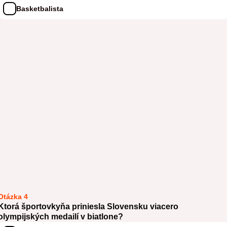
Basketbalista
Otázka 4
Ktorá športovkyňa priniesla Slovensku viacero
olympijských medailí v biatlone?