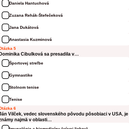
Daniela Hantuchová
Zuzana Rehák-Štefečeková
Jana Dukátová
Anastasia Kuzminová
Otázka 5
Dominika Cibulková sa presadila v…
Športovej streľbe
Gymnastike
Stolnom tenise
Tenise
Otázka 6
Ján Vilček, vedec slovenského pôvodu pôsobiaci v USA, je
známy najmä v oblasti…
Imunológie a biomedicíny (vývoj liekov)