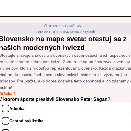
Obrázok sa načítava...
Foto od CHUTTERSNAP na Unsplash
Slovensko na mape sveta: otestuj sa z
našich moderných hviezd
Otestujte si svoje znalosti o slovenských osobnostiach a ich úspechoch
vo svete v tomto zábavnom kvíze. Zamerajte sa na športovcov, vedcov
a umelcov, ktorí s hrdosťou reprezentovali Slovensko. Každá otázka vá
vtiahne do fascinujúceho sveta slovenských hviezd a ich významných
prínosov. Preukážte, ako dobre poznáte tieto osobnosti a ich záznamy 
histórii!
Otázka 1
V ktorom športe preslávil Slovensko Peter Sagan?
Atletika
Cestná cyklistika