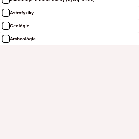
Astrofyziky
Geológie
Archeológie