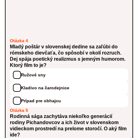
Otázka 4
Mladý poštár v slovenskej dedine sa zaľúbi do
rómskeho dievčaťa, čo spôsobí v okolí rozruch.
Dej spája poetický realizmus s jemným humorom.
Ktorý film to je?
Ružové sny
Kladivo na čarodejnice
Prípad pre obhajcu
Otázka 5
Rodinná sága zachytáva niekoľko generácií
rodiny Pichandovcov a ich život v slovenskom
vidieckom prostredí na prelome storočí. O aký film
ide?