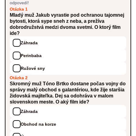
odpovedí!
Otázka 1
Mladý muž Jakub vyrastie pod ochranou tajomnej
bytosti, ktorá sype sneh z neba, a prežíva
dobrodružstvá medzi dvoma svetmi. O ktorý film
ide?
Záhrada
Perinbaba
Ružové sny
Otázka 2
Skromný muž Tóno Brtko dostane počas vojny do
správy malý obchod s galantériou, kde žije staršia
židovská majiteľka. Dej sa odohráva v malom
slovenskom meste. O aký film ide?
Záhrada
Obchod na korze