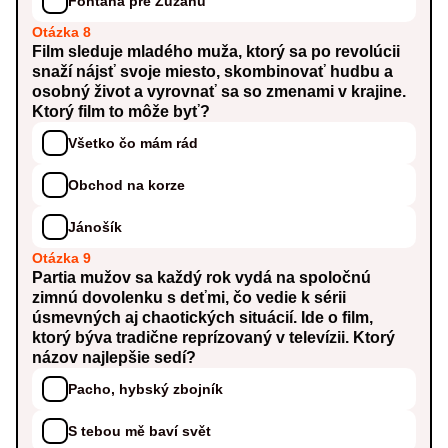
Fontána pre Zuzanu
Otázka 8
Film sleduje mladého muža, ktorý sa po revolúcii
snaží nájsť svoje miesto, skombinovať hudbu a
osobný život a vyrovnať sa so zmenami v krajine.
Ktorý film to môže byť?
Všetko čo mám rád
Obchod na korze
Jánošík
Otázka 9
Partia mužov sa každý rok vydá na spoločnú
zimnú dovolenku s deťmi, čo vedie k sérii
úsmevných aj chaotických situácií. Ide o film,
ktorý býva tradične reprízovaný v televízii. Ktorý
názov najlepšie sedí?
Pacho, hybský zbojník
S tebou mě baví svět