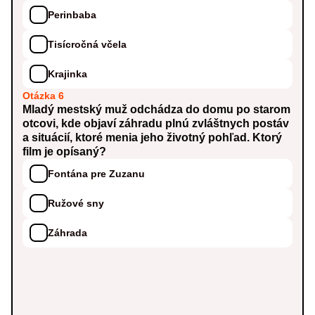
Perinbaba
Tisícročná včela
Krajinka
Otázka 6
Mladý mestský muž odchádza do domu po starom
otcovi, kde objaví záhradu plnú zvláštnych postáv
a situácií, ktoré menia jeho životný pohľad. Ktorý
film je opísaný?
Fontána pre Zuzanu
Ružové sny
Záhrada