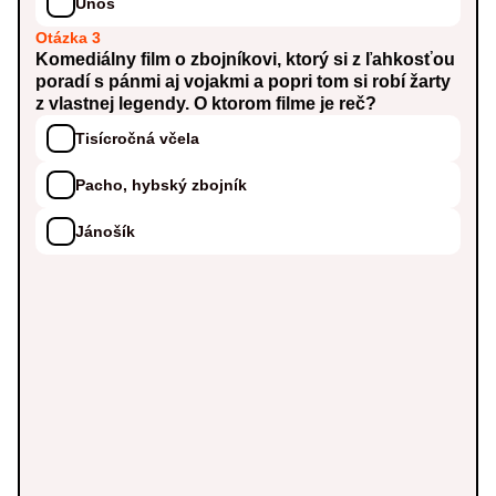
Únos
Otázka 3
Komediálny film o zbojníkovi, ktorý si z ľahkosťou
poradí s pánmi aj vojakmi a popri tom si robí žarty
z vlastnej legendy. O ktorom filme je reč?
Tisícročná včela
Pacho, hybský zbojník
Jánošík