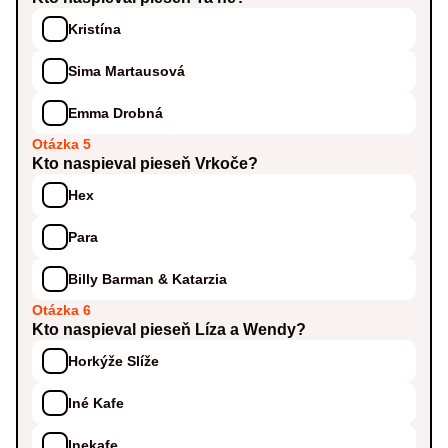
Kristína
Sima Martausová
Emma Drobná
Otázka 5
Kto naspieval pieseň Vrkoče?
Hex
Para
Billy Barman & Katarzia
Otázka 6
Kto naspieval pieseň Líza a Wendy?
Horkýže Slíže
Iné Kafe
Inekafe