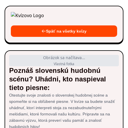
Späť na všetky kvízy
Obrázok sa načítava...
Vlastná fotka
Poznáš slovenskú hudobnú
scénu? Uhádni, kto naspieval
tieto piesne:
Otestujte svoje znalosti o slovenskej hudobnej scéne a
spomeňte si na obľúbené piesne. V kvíze sa budete snažiť
uhádnuť, ktorí interpreti stoja za nezabudnuteľnými
melódiami, ktoré formovali našu kultúru. Pripravte sa na
zábavnú výzvu, ktorá preverí vašu pamäť a znalosť
hudobných hitov!