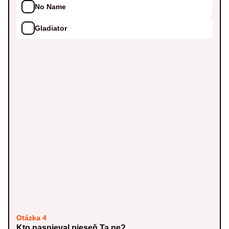
No Name
Gladiator
Otázka 4
Kto naspieval pieseň Ta ne?