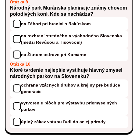
Otázka 9
Národný park Muránska planina je známy chovom
polodivých koní. Kde sa nachádza?
na Záhorí pri hranici s Rakúskom
na rozhraní stredného a východného Slovenska
(medzi Revúcou a Tisovcom)
na Žitnom ostrove pri Komárne
Otázka 10
Ktoré tvrdenie najlepšie vystihuje hlavný zmysel
národných parkov na Slovensku?
ochrana vzácnych druhov a krajiny pre budúce
generácie
vytvorenie plôch pre výstavbu priemyselných
parkov
úplný zákaz vstupu ľudí do celej prírody