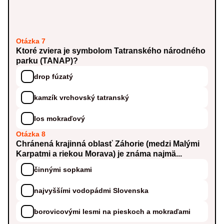
Otázka 7
Ktoré zviera je symbolom Tatranského národného
parku (TANAP)?
drop fúzatý
kamzík vrchovský tatranský
los mokraďový
Otázka 8
Chránená krajinná oblasť Záhorie (medzi Malými
Karpatmi a riekou Morava) je známa najmä...
činnými sopkami
najvyššími vodopádmi Slovenska
borovicovými lesmi na pieskoch a mokraďami