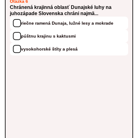
Otázka 6
Chránená krajinná oblasť Dunajské luhy na
juhozápade Slovenska chráni najmä...
riečne ramená Dunaja, lužné lesy a mokrade
púštnu krajinu s kaktusmi
vysokohorské štíty a plesá