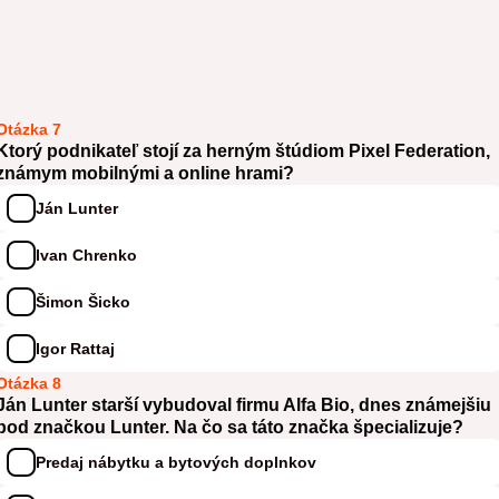
Otázka 7
Ktorý podnikateľ stojí za herným štúdiom Pixel Federation,
známym mobilnými a online hrami?
Ján Lunter
Ivan Chrenko
Šimon Šicko
Igor Rattaj
Otázka 8
Ján Lunter starší vybudoval firmu Alfa Bio, dnes známejšiu
pod značkou Lunter. Na čo sa táto značka špecializuje?
Predaj nábytku a bytových doplnkov