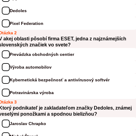
Dedoles
Pixel Federation
Otázka 2
V akej oblasti pôsobí firma ESET, jedna z najznámejších
slovenských značiek vo svete?
Prevádzka obchodných centier
Výroba automobilov
Kybernetická bezpečnosť a antivírusový softvér
Potravinárska výroba
Otázka 3
Ktorý podnikateľ je zakladateľom značky Dedoles, známej
veselými ponožkami a spodnou bielizňou?
Jaroslav Chrapko