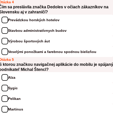
Otázka 4
Čím sa preslávila značka Dedoles v očiach zákazníkov na
Slovensku aj v zahraničí?
Prevádzkou horských hotelov
Stavbou administratívnych budov
Výrobou športových áut
Veselými ponožkami a farebnou spodnou bielizňou
Otázka 5
S ktorou značkou navigačnej aplikácie do mobilu je spájan
podnikateľ Michal Štencl?
Alza
Sygic
Pelikan
Martinus