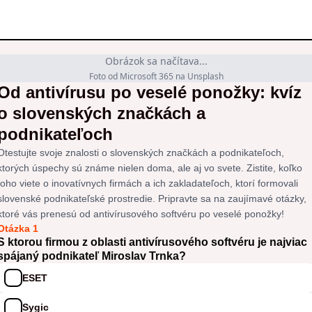
Obrázok sa načítava...
Foto od Microsoft 365 na Unsplash
Od antivírusu po veselé ponožky: kvíz
o slovenských značkách a
podnikateľoch
Otestujte svoje znalosti o slovenských značkách a podnikateľoch,
ktorých úspechy sú známe nielen doma, ale aj vo svete. Zistite, koľko
toho viete o inovatívnych firmách a ich zakladateľoch, ktorí formovali
slovenské podnikateľské prostredie. Pripravte sa na zaujímavé otázky,
ktoré vás prenesú od antivírusového softvéru po veselé ponožky!
Otázka 1
S ktorou firmou z oblasti antivírusového softvéru je najviac
spájaný podnikateľ Miroslav Trnka?
ESET
Sygic