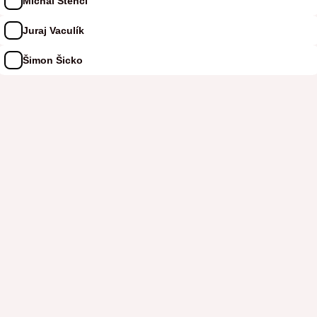
Michal Štencl
Juraj Vaculík
Šimon Šicko