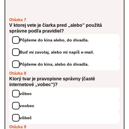
Otázka 7
V ktorej vete je čiarka pred „alebo“ použitá
správne podľa pravidiel?
Pôjdeme do kina alebo, do divadla.
Buď mi zavolaj, alebo mi napíš e-mail.
Pôjdeme do kina, alebo do divadla.
Otázka 8
Ktorý tvar je pravopisne správny (časté
internetové „vobec“)?
vôbec
voobec
vôbeč
Otázka 9