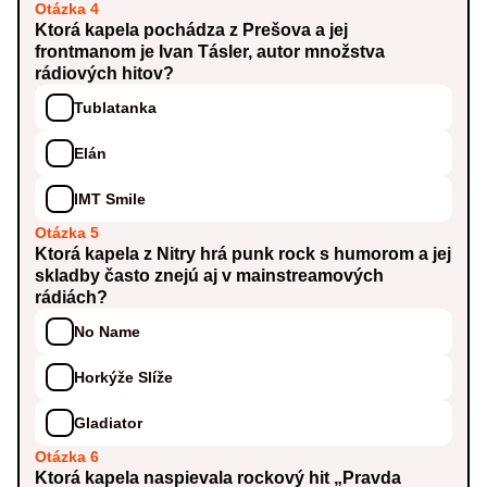
Otázka 4
Ktorá kapela pochádza z Prešova a jej
frontmanom je Ivan Tásler, autor množstva
rádiových hitov?
Tublatanka
Elán
IMT Smile
Otázka 5
Ktorá kapela z Nitry hrá punk rock s humorom a jej
skladby často znejú aj v mainstreamových
rádiách?
No Name
Horkýže Slíže
Gladiator
Otázka 6
Ktorá kapela naspievala rockový hit „Pravda