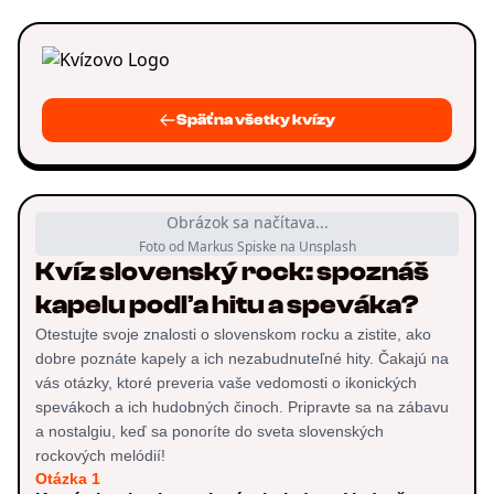
Späť na všetky kvízy
Obrázok sa načítava...
Foto od Markus Spiske na Unsplash
Kvíz slovenský rock: spoznáš
kapelu podľa hitu a speváka?
Otestujte svoje znalosti o slovenskom rocku a zistite, ako
dobre poznáte kapely a ich nezabudnuteľné hity. Čakajú na
vás otázky, ktoré preveria vaše vedomosti o ikonických
spevákoch a ich hudobných činoch. Pripravte sa na zábavu
a nostalgiu, keď sa ponoríte do sveta slovenských
rockových melódií!
Otázka 1