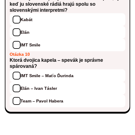
keď ju slovenské rádiá hrajú spolu so
slovenskými interpretmi?
Kabát
Elán
IMT Smile
Otázka 10
Ktorá dvojica kapela – spevák je správne
spárovaná?
IMT Smile – Maťo Ďurinda
Elán – Ivan Tásler
Team – Pavol Habera