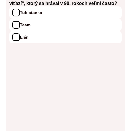
víťazí“, ktorý sa hrával v 90. rokoch veľmi často?
Tublatanka
Team
Elán