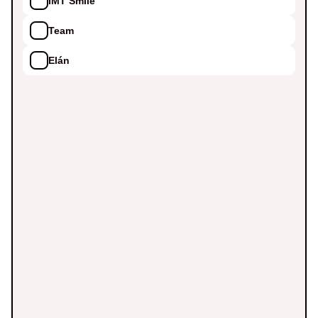
IMT Smile
Team
Elán