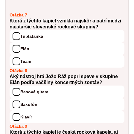
Otázka 7
Ktorá z týchto kapiel vznikla najskôr a patrí medzi
najstaršie slovenské rockové skupiny?
Tublatanka
Elán
Team
Otázka 8
Aký nástroj hrá Jožo Ráž popri speve v skupine
Elán podľa väčšiny koncertných zostáv?
Basová gitara
Saxofón
Klavír
Otázka 9
Ktorá z týchto kapiel je česká rocková kapela, aj