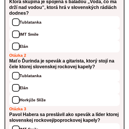
Ktorá skupina je spojená s baladou „Voda, čo ma
drží nad vodou“, ktorá hrá v slovenských rádiách
dodnes?
Tublatanka
IMT Smile
Elán
Otázka 2
Maťo Ďurinda je spevák a gitarista, ktorý stojí na
čele ktorej slovenskej rockovej kapely?
Tublatanka
Elán
Horkýže Slíže
Otázka 3
Pavol Habera sa preslávil ako spevák a líder ktorej
slovenskej rockovej/poprockovej kapely?