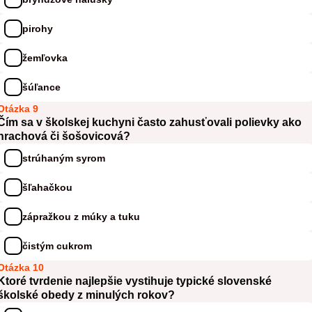
pirohy
žemľovka
šúľance
Otázka 9
Čím sa v školskej kuchyni často zahusťovali polievky ako
hrachová či šošovicová?
strúhaným syrom
šľahačkou
zápražkou z múky a tuku
čistým cukrom
Otázka 10
Ktoré tvrdenie najlepšie vystihuje typické slovenské
školské obedy z minulých rokov?