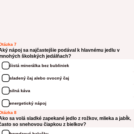
Otázka 7
Aký nápoj sa najčastejšie podával k hlavnému jedlu v
mnohých školských jedálňach?
čistá minerálka bez bubliniek
sladený čaj alebo ovocný čaj
silná káva
energetický nápoj
Otázka 8
Ako sa volá sladké zapekané jedlo z rožkov, mlieka a jabĺk,
často so snehovou čiapkou z bielkov?
bryndzové halušky