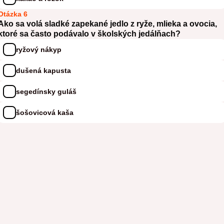
Otázka 6
Ako sa volá sladké zapekané jedlo z ryže, mlieka a ovocia,
ktoré sa často podávalo v školských jedálňach?
ryžový nákyp
dušená kapusta
segedínsky guláš
šošovicová kaša