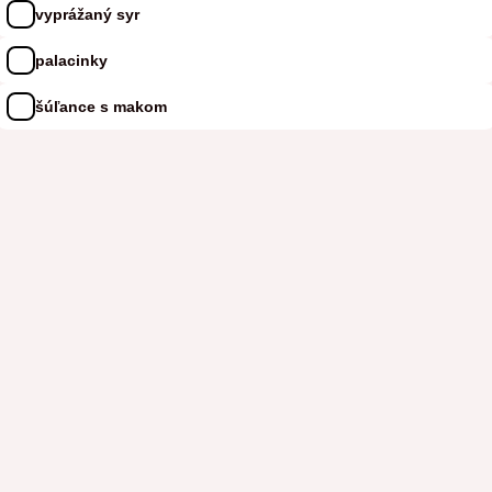
vyprážaný syr
palacinky
šúľance s makom