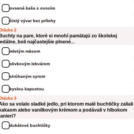
ovsená kaša s ovocím
čistý vývar bez prílohy
Otázka 2
Buchty na pare, ktoré si mnohí pamätajú zo školskej
jedálne, boli najčastejšie plnené...
mletým mäsom
slivkovým lekvárom
strúhaným syrom
kyslou kapustou
Otázka 3
Ako sa volalo sladké jedlo, pri ktorom malé buchtičky zaliali
kakaom alebo vanilkovým krémom a podávali v hlbokom
tanieri?
dukátové buchtičky