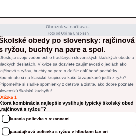
Obrázok sa načítava...
Foto od Obi na Unsplash
Školské obedy po slovensky: rajčinová
s ryžou, buchty na pare a spol.
Otestujte svoje vedomosti o tradičných slovenských školských obedo a
sladkých desiatách. V kvíze sa dozviete zaujímavosti o jedlách ako
rajčinová s ryžou, buchty na pare a ďalšie obľúbené pochúťky.
Spomínate si na klasické krupicové kaše či zapekané jedlá z ryže?
Pripomeňte si sladké spomienky z detstva a zistite, ako dobre poznáte
slovenskú školskú kuchyňu!
Otázka 1
Ktorá kombinácia najlepšie vystihuje typický školský obed
„rajčinová s ryžou“?
kuracia polievka s rezancami
paradajková polievka s ryžou v hlbokom tanieri