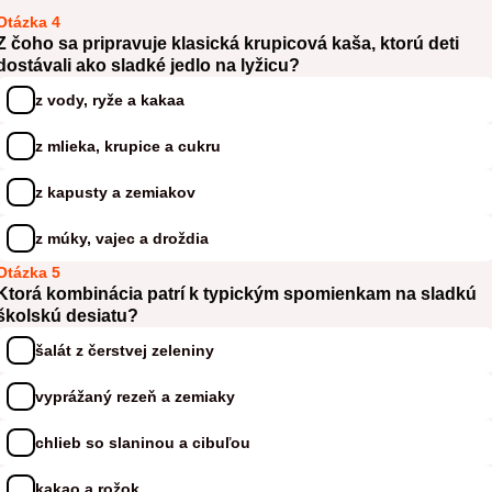
Otázka 4
Z čoho sa pripravuje klasická krupicová kaša, ktorú deti
dostávali ako sladké jedlo na lyžicu?
z vody, ryže a kakaa
z mlieka, krupice a cukru
z kapusty a zemiakov
z múky, vajec a droždia
Otázka 5
Ktorá kombinácia patrí k typickým spomienkam na sladkú
školskú desiatu?
šalát z čerstvej zeleniny
vyprážaný rezeň a zemiaky
chlieb so slaninou a cibuľou
kakao a rožok