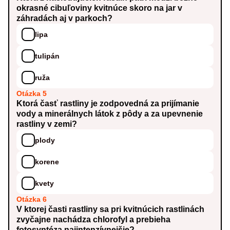
okrasné cibuľoviny kvitnúce skoro na jar v
záhradách aj v parkoch?
lipa
tulipán
ruža
Otázka 5
Ktorá časť rastliny je zodpovedná za prijímanie
vody a minerálnych látok z pôdy a za upevnenie
rastliny v zemi?
plody
korene
kvety
Otázka 6
V ktorej časti rastliny sa pri kvitnúcich rastlinách
zvyčajne nachádza chlorofyl a prebieha
fotosyntéza najintenzívnejšie?