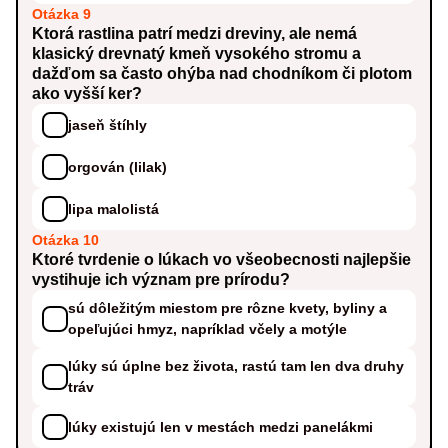
Otázka 9
Ktorá rastlina patrí medzi dreviny, ale nemá
klasický drevnatý kmeň vysokého stromu a
dažďom sa často ohýba nad chodníkom či plotom
ako vyšší ker?
jaseň štíhly
orgován (lilak)
lipa malolistá
Otázka 10
Ktoré tvrdenie o lúkach vo všeobecnosti najlepšie
vystihuje ich význam pre prírodu?
sú dôležitým miestom pre rôzne kvety, byliny a
opeľujúci hmyz, napríklad včely a motýle
lúky sú úplne bez života, rastú tam len dva druhy
tráv
lúky existujú len v mestách medzi panelákmi