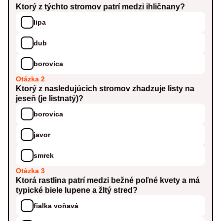
Ktorý z týchto stromov patrí medzi ihličnany?
lipa
dub
borovica
Otázka 2
Ktorý z nasledujúcich stromov zhadzuje listy na
jeseň (je listnatý)?
borovica
javor
smrek
Otázka 3
Ktorá rastlina patrí medzi bežné poľné kvety a má
typické biele lupene a žltý stred?
fialka voňavá