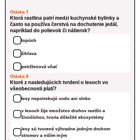
Otázka 7
Ktorá rastlina patrí medzi kuchynské bylinky a
často sa používa čerstvá na dochutenie jedál,
napríklad do polievok či nátierok?
lopúch
žihľava
petržlenová vňať
Otázka 8
Ktoré z nasledujúcich tvrdení o lesoch vo
všeobecnosti platí?
lesy nepotrebujú vodu ani slnko
v lesoch žije množstvo druhov rastlín a
živočíchov, tvoria dôležité ekosystémy
lesy sú tvorené výhradne jedným druhom
stromov a ničím iným