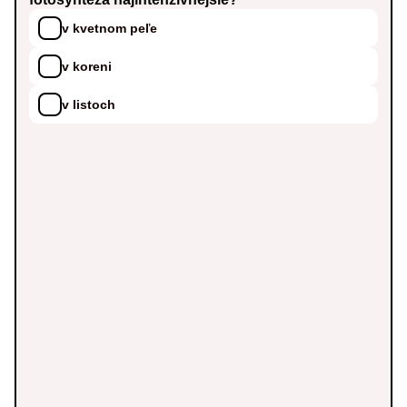
v kvetnom peľe
v koreni
v listoch