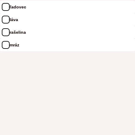
ľadovec
láva
rašelina
mráz