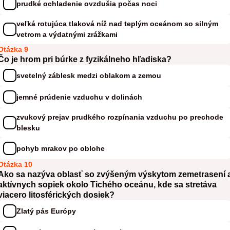
prudké ochladenie ovzdušia počas noci
veľká rotujúca tlaková níž nad teplým oceánom so silným
vetrom a výdatnými zrážkami
Otázka 9
Čo je hrom pri búrke z fyzikálneho hľadiska?
svetelný záblesk medzi oblakom a zemou
jemné prúdenie vzduchu v dolinách
zvukový prejav prudkého rozpínania vzduchu po prechode
blesku
pohyb mrakov po oblohe
Otázka 10
Ako sa nazýva oblasť so zvýšeným výskytom zemetrasení 
aktívnych sopiek okolo Tichého oceánu, kde sa stretáva
viacero litosférických dosiek?
Zlatý pás Európy