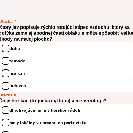
Otázka 7
Ktorý jav popisuje rýchlo rotujúci stĺpec vzduchu, ktorý sa
dotýka zeme aj spodnej časti oblaku a môže spôsobiť veľk
škody na malej ploche?
duha
tornádo
hurikán
ľadovec
Otázka 8
Čo je hurikán (tropická cyklóna) v meteorológii?
dlhotrvajúca hmla v horskom údolí
malý lokálny vír prachu na parkovisku