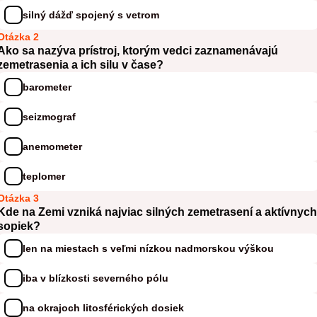
silný dážď spojený s vetrom
Otázka 2
Ako sa nazýva prístroj, ktorým vedci zaznamenávajú
zemetrasenia a ich silu v čase?
barometer
seizmograf
anemometer
teplomer
Otázka 3
Kde na Zemi vzniká najviac silných zemetrasení a aktívnych
sopiek?
len na miestach s veľmi nízkou nadmorskou výškou
iba v blízkosti severného pólu
na okrajoch litosférických dosiek