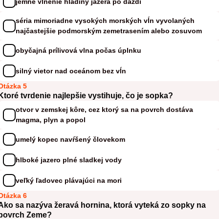
jemné vlnenie hladiny jazera po daždi
séria mimoriadne vysokých morských vĺn vyvolaných
najčastejšie podmorským zemetrasením alebo zosuvom
obyčajná prílivová vlna počas úplnku
silný vietor nad oceánom bez vĺn
Otázka 5
Ktoré tvrdenie najlepšie vystihuje, čo je sopka?
otvor v zemskej kôre, cez ktorý sa na povrch dostáva
magma, plyn a popol
umelý kopec navŕšený človekom
hlboké jazero plné sladkej vody
veľký ľadovec plávajúci na mori
Otázka 6
Ako sa nazýva žeravá hornina, ktorá vyteká zo sopky na
povrch Zeme?