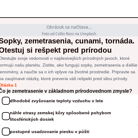
Obrázok sa načítava...
Foto od Collin Ross na Unsplash
Sopky, zemetrasenia, cunami, tornáda.
Otestuj si rešpekt pred prírodou
Otestujte svoje vedomosti o najdesivejších prírodných javoch, ktoré
formujú našu planétu. Zistite, ako fungujú sopky, zemetrasenia a ďalšie
fenomény, a naučte sa o ich vplyve na životné prostredie. Pripravte sa
na zaujímavé otázky, ktoré preveria váš rešpekt pred silou prírody.
Otázka 1
Čo je zemetrasenie v základnom prírodovednom zmysle?
dlhodobé zvyšovanie teploty vzduchu v lete
náhle otrasy zemskej kôry spôsobené pohybom
litosférických dosiek
postupné usadzovanie piesku v púšti