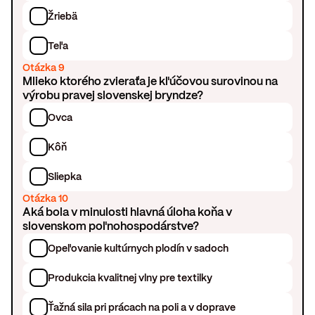
Žriebä
Teľa
Otázka 9
Mlieko ktorého zvieraťa je kľúčovou surovinou na
výrobu pravej slovenskej bryndze?
Ovca
Kôň
Sliepka
Otázka 10
Aká bola v minulosti hlavná úloha koňa v
slovenskom poľnohospodárstve?
Opeľovanie kultúrnych plodín v sadoch
Produkcia kvalitnej vlny pre textilky
Ťažná sila pri prácach na poli a v doprave