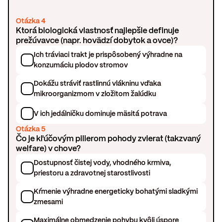
Otázka 4
Ktorá biologická vlastnosť najlepšie definuje
prežúvavce (napr. hovädzí dobytok a ovce)?
Ich tráviaci trakt je prispôsobený výhradne na
konzumáciu plodov stromov
Dokážu stráviť rastlinnú vlákninu vďaka
mikroorganizmom v zložitom žalúdku
V ich jedálničku dominuje mäsitá potrava
Otázka 5
Čo je kľúčovým pilierom pohody zvierat (takzvaný
welfare) v chove?
Dostupnosť čistej vody, vhodného krmiva,
priestoru a zdravotnej starostlivosti
Kŕmenie výhradne energeticky bohatými sladkými
zmesami
Maximálne obmedzenie pohybu kvôli úspore