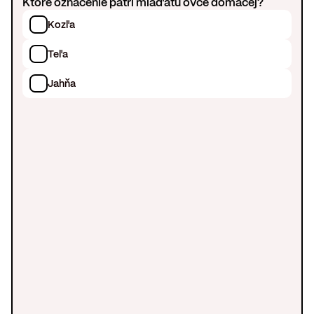
Ktoré označenie patrí mláďaťu ovce domácej?
Kozľa
Teľa
Jahňa