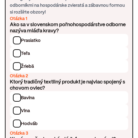
odborníkmi na hospodárske zvieratá a zábavnou formou
si rozšírte obzory!
Otázka 1
Ako sa v slovenskom poľnohospodárstve odborne
nazýva mláďa kravy?
Prasiatko
Teľa
Žriebä
Otázka 2
Ktorý tradičný textilný produkt je najviac spojený s
chovom oviec?
Bavlna
Vlna
Hodváb
Otázka 3