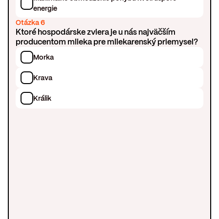
energie
Otázka 6
Ktoré hospodárske zviera je u nás najväčším
producentom mlieka pre mliekarenský priemysel?
Morka
Krava
Králik