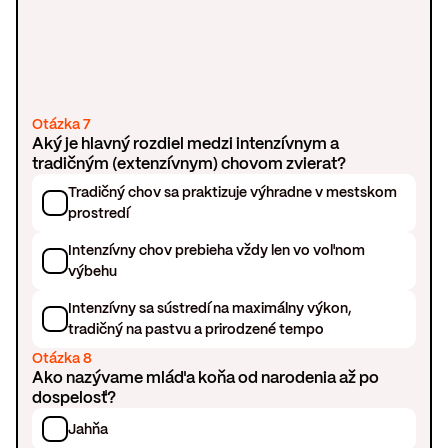
Otázka 7
Aký je hlavný rozdiel medzi intenzívnym a
tradičným (extenzívnym) chovom zvierat?
Tradičný chov sa praktizuje výhradne v mestskom
prostredí
Intenzívny chov prebieha vždy len vo voľnom
výbehu
Intenzívny sa sústredí na maximálny výkon,
tradičný na pastvu a prirodzené tempo
Otázka 8
Ako nazývame mláďa koňa od narodenia až po
dospelosť?
Jahňa