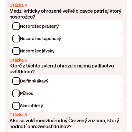
Otázka 4
Medzi kriticky ohrozené veľké cicavce patrí aj ktorý
nosorožec?
Nosorožec pralesný
Nosorožec tuponosý
Nosorožec jávsky
Otázka 5
Ktoré z týchto zvierat ohrozuje najmä pytliactvo
kvôli klom?
Delfín skákavý
Pštros
Slon africký
Otázka 6
Ako sa volá medzinárodný Červený zoznam, ktorý
hodnotí ohrozenosť druhov?