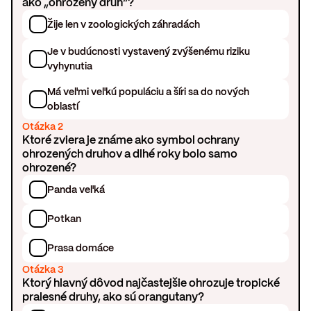
ako „ohrozený druh“?
Žije len v zoologických záhradách
Je v budúcnosti vystavený zvýšenému riziku
vyhynutia
Má veľmi veľkú populáciu a šíri sa do nových
oblastí
Otázka 2
Ktoré zviera je známe ako symbol ochrany
ohrozených druhov a dlhé roky bolo samo
ohrozené?
Panda veľká
Potkan
Prasa domáce
Otázka 3
Ktorý hlavný dôvod najčastejšie ohrozuje tropické
pralesné druhy, ako sú orangutany?