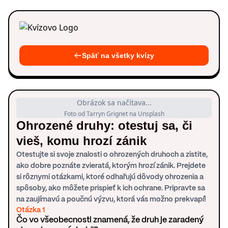
Späť na všetky kvízy
Obrázok sa načítava...
Foto od Tarryn Grignet na Unsplash
Ohrozené druhy: otestuj sa, či
vieš, komu hrozí zánik
Otestujte si svoje znalosti o ohrozených druhoch a zistite,
ako dobre poznáte zvieratá, ktorým hrozí zánik. Prejdete
si rôznymi otázkami, ktoré odhaľujú dôvody ohrozenia a
spôsoby, ako môžete prispieť k ich ochrane. Pripravte sa
na zaujímavú a poučnú výzvu, ktorá vás možno prekvapí!
Otázka 1
Čo vo všeobecnosti znamená, že druh je zaradený