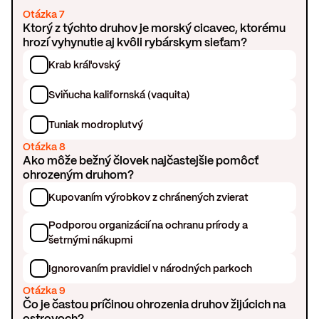
Otázka 7
Ktorý z týchto druhov je morský cicavec, ktorému
hrozí vyhynutie aj kvôli rybárskym sieťam?
Krab kráľovský
Sviňucha kalifornská (vaquita)
Tuniak modroplutvý
Otázka 8
Ako môže bežný človek najčastejšie pomôcť
ohrozeným druhom?
Kupovaním výrobkov z chránených zvierat
Podporou organizácií na ochranu prírody a
šetrnými nákupmi
Ignorovaním pravidiel v národných parkoch
Otázka 9
Čo je častou príčinou ohrozenia druhov žijúcich na
ostrovoch?