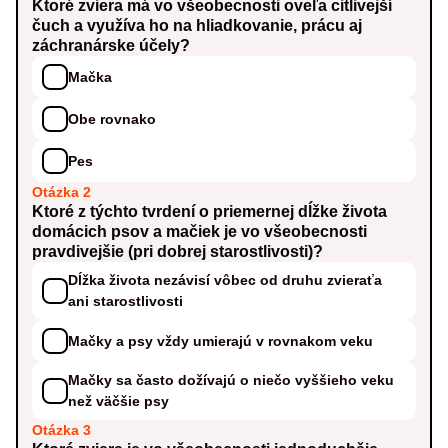
Ktoré zviera má vo všeobecnosti oveľa citlivejší
čuch a využíva ho na hliadkovanie, prácu aj
záchranárske účely?
Mačka
Obe rovnako
Pes
Otázka 2
Ktoré z týchto tvrdení o priemernej dĺžke života
domácich psov a mačiek je vo všeobecnosti
pravdivejšie (pri dobrej starostlivosti)?
Dĺžka života nezávisí vôbec od druhu zvieraťa
ani starostlivosti
Mačky a psy vždy umierajú v rovnakom veku
Mačky sa často dožívajú o niečo vyššieho veku
než väčšie psy
Otázka 3