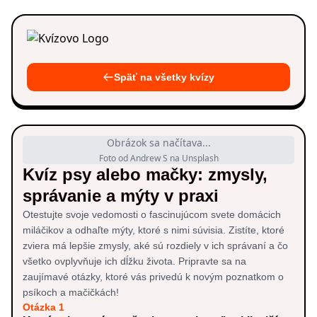
Späť na všetky kvízy
Obrázok sa načítava...
Foto od Andrew S na Unsplash
Kvíz psy alebo mačky: zmysly,
správanie a mýty v praxi
Otestujte svoje vedomosti o fascinujúcom svete domácich
miláčikov a odhaľte mýty, ktoré s nimi súvisia. Zistíte, ktoré
zviera má lepšie zmysly, aké sú rozdiely v ich správaní a čo
všetko ovplyvňuje ich dĺžku života. Pripravte sa na
zaujímavé otázky, ktoré vás privedú k novým poznatkom o
psíkoch a mačičkách!
Otázka 1