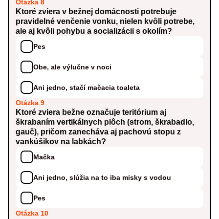
Otázka 8
Ktoré zviera v bežnej domácnosti potrebuje
pravidelné venčenie vonku, nielen kvôli potrebe,
ale aj kvôli pohybu a socializácii s okolím?
Pes
Obe, ale výlučne v noci
Ani jedno, stačí mačacia toaleta
Otázka 9
Ktoré zviera bežne označuje teritórium aj
škrabaním vertikálnych plôch (strom, škrabadlo,
gauč), pričom zanecháva aj pachovú stopu z
vankúšikov na labkách?
Mačka
Ani jedno, slúžia na to iba misky s vodou
Pes
Otázka 10