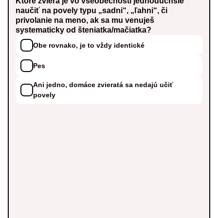
Ktoré zviera je vo všeobecnosti jednoduchšie
naučiť na povely typu „sadni“, „ľahni“, či
privolanie na meno, ak sa mu venuješ
systematicky od šteniatka/mačiatka?
Obe rovnako, je to vždy identické
Pes
Ani jedno, domáce zvieratá sa nedajú učiť
povely