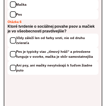
Mačka
Pes
Otázka 6
Ktoré tvrdenie o sociálnej povahe psov a mačiek
je vo všeobecnosti pravdivejšie?
Vždy záleží len od farby srsti, nie od druhu
zvieraťa
Pes je typicky viac „tímový hráč“ a prirodzene
funguje v svorke, mačka je skôr samostatnejšia
Ani psy, ani mačky nevytvárajú k ľuďom žiadne
puto