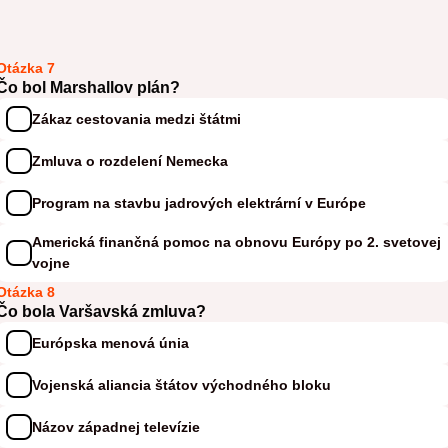
Otázka 7
Čo bol Marshallov plán?
Zákaz cestovania medzi štátmi
Zmluva o rozdelení Nemecka
Program na stavbu jadrových elektrární v Európe
Americká finančná pomoc na obnovu Európy po 2. svetovej
vojne
Otázka 8
Čo bola Varšavská zmluva?
Európska menová únia
Vojenská aliancia štátov východného bloku
Názov západnej televízie