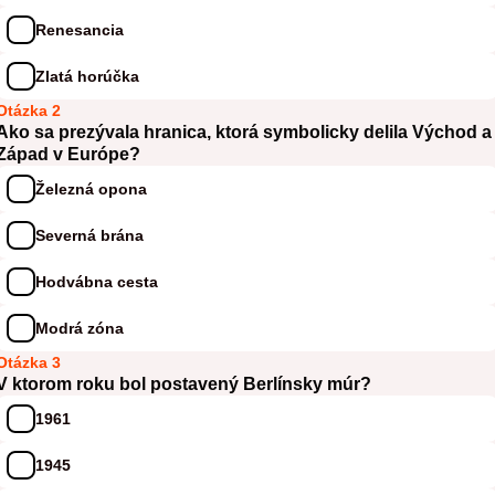
Renesancia
Zlatá horúčka
Otázka 2
Ako sa prezývala hranica, ktorá symbolicky delila Východ a
Západ v Európe?
Železná opona
Severná brána
Hodvábna cesta
Modrá zóna
Otázka 3
V ktorom roku bol postavený Berlínsky múr?
1961
1945