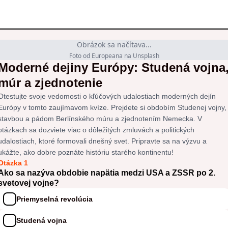
Obrázok sa načítava...
Foto od Europeana na Unsplash
Moderné dejiny Európy: Studená vojna
múr a zjednotenie
Otestujte svoje vedomosti o kľúčových udalostiach moderných dejín
Európy v tomto zaujímavom kvíze. Prejdete si obdobím Studenej vojny,
stavbou a pádom Berlínského múru a zjednotením Nemecka. V
otázkach sa dozviete viac o dôležitých zmluvách a politických
udalostiach, ktoré formovali dnešný svet. Pripravte sa na výzvu a
ukážte, ako dobre poznáte históriu starého kontinentu!
Otázka 1
Ako sa nazýva obdobie napätia medzi USA a ZSSR po 2.
svetovej vojne?
Priemyselná revolúcia
Studená vojna