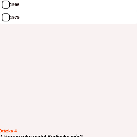
1956
1979
Otázka 4
V ktorom roku padol Berlínsky múr?