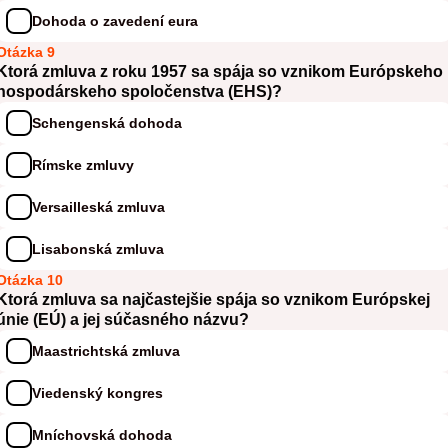
Dohoda o zavedení eura
Otázka 9
Ktorá zmluva z roku 1957 sa spája so vznikom Európskeho
hospodárskeho spoločenstva (EHS)?
Schengenská dohoda
Rímske zmluvy
Versailleská zmluva
Lisabonská zmluva
Otázka 10
Ktorá zmluva sa najčastejšie spája so vznikom Európskej
únie (EÚ) a jej súčasného názvu?
Maastrichtská zmluva
Viedenský kongres
Mníchovská dohoda