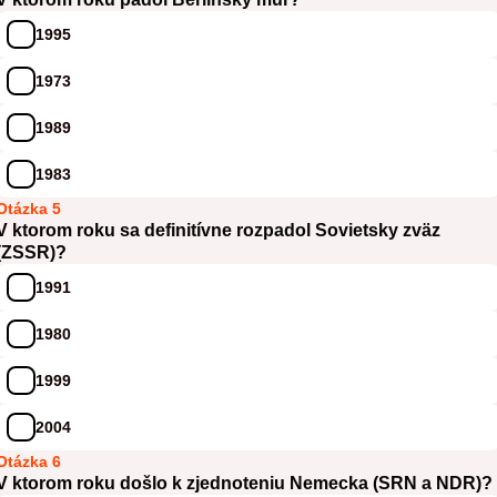
1995
1973
1989
1983
Otázka 5
V ktorom roku sa definitívne rozpadol Sovietsky zväz
(ZSSR)?
1991
1980
1999
2004
Otázka 6
V ktorom roku došlo k zjednoteniu Nemecka (SRN a NDR)?