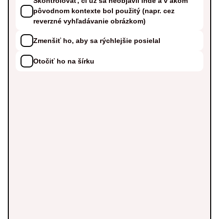
Skontrolovať, či už sa neobjavil inde a v akom
pôvodnom kontexte bol použitý (napr. cez
reverzné vyhľadávanie obrázkom)
Zmenšiť ho, aby sa rýchlejšie posielal
Otočiť ho na šírku