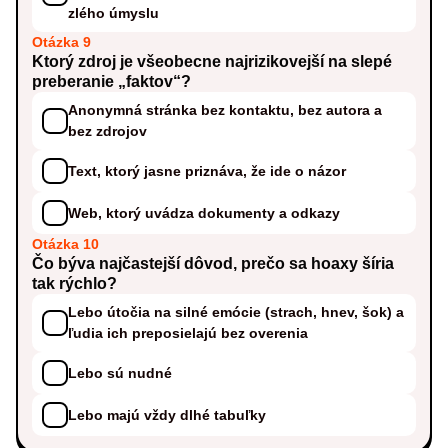
zlého úmyslu
Otázka 9
Ktorý zdroj je všeobecne najrizikovejší na slepé
preberanie „faktov“?
Anonymná stránka bez kontaktu, bez autora a
bez zdrojov
Text, ktorý jasne priznáva, že ide o názor
Web, ktorý uvádza dokumenty a odkazy
Otázka 10
Čo býva najčastejší dôvod, prečo sa hoaxy šíria
tak rýchlo?
Lebo útočia na silné emócie (strach, hnev, šok) a
ľudia ich preposielajú bez overenia
Lebo sú nudné
Lebo majú vždy dlhé tabuľky