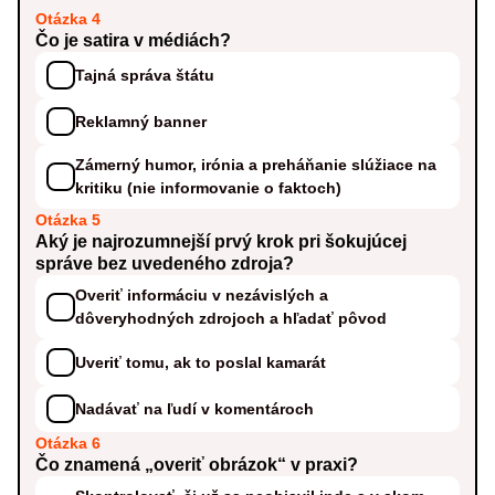
Otázka 4
Čo je satira v médiách?
Tajná správa štátu
Reklamný banner
Zámerný humor, irónia a preháňanie slúžiace na
kritiku (nie informovanie o faktoch)
Otázka 5
Aký je najrozumnejší prvý krok pri šokujúcej
správe bez uvedeného zdroja?
Overiť informáciu v nezávislých a
dôveryhodných zdrojoch a hľadať pôvod
Uveriť tomu, ak to poslal kamarát
Nadávať na ľudí v komentároch
Otázka 6
Čo znamená „overiť obrázok“ v praxi?