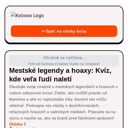
Späť na všetky kvízy
Obrázok sa načítava...
Foto od Hartono Creative Studio na Unsplash
Mestské legendy a hoaxy: Kvíz,
kde veľa ľudí naletí
Otestujte svoje znalosti o mestských legendách a hoaxoch v
našom zábavnom kvíze! Zistíte, ako rozlíšiť pravdu od
klamstva a aké sú najčastejšie triky, ktorými vás môžu
oklamať. Prekvapia vás otázky o dezinformáciách,
reťazových hoaxoch a satirických médiách. Pripravte sa na
výzvu a naučte sa, ako sa brániť pred falošnými správami!
Otázka 1