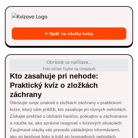
Späť na všetky kvízy
Obrázok sa načítava...
Foto od Ian Taylor na Unsplash
Kto zasahuje pri nehode:
Praktický kvíz o zložkách
záchrany
Otestujte svoje znalosti o zložkách záchrany v praktickom
kvíze, ktorý vám priblíži, kto zasahuje pri rôznych nehodách.
Získajte prehľad o úlohách hasičov, policajtov a záchranárov
a naučte sa, ako správne reagovať v krízových situáciách.
Zaujímavé otázky vás prevedú základnými informáciami,
ako sú tiesňové linky a triáž pri hromadných nehodách.