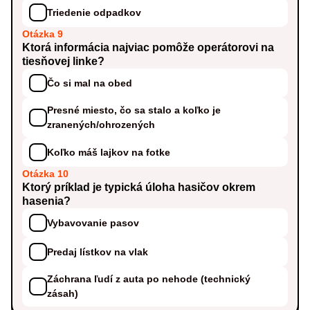
Triedenie odpadkov
Otázka 9
Ktorá informácia najviac pomôže operátorovi na
tiesňovej linke?
Čo si mal na obed
Presné miesto, čo sa stalo a koľko je
zranených/ohrozených
Koľko máš lajkov na fotke
Otázka 10
Ktorý príklad je typická úloha hasičov okrem
hasenia?
Vybavovanie pasov
Predaj lístkov na vlak
Záchrana ľudí z auta po nehode (technický
zásah)