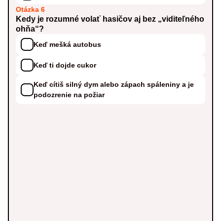
Otázka 6
Kedy je rozumné volať hasičov aj bez „viditeľného
ohňa“?
Keď mešká autobus
Keď ti dojde cukor
Keď cítiš silný dym alebo zápach spáleniny a je
podozrenie na požiar