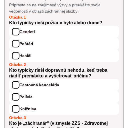
Pripravte sa na zaujímavé výzvy a preukážte svoje
vedomosti v oblasti záchrannej služby!
Otázka 1
Kto typicky rieši požiar v byte alebo dome?
Geodeti
Poštári
Hasiči
Otázka 2
Kto typicky rieši dopravnú nehodu, keď treba
riadiť premávku a vyšetrovať príčinu?
Cestovná kancelária
Polícia
Knižnica
Otázka 3
Kto je „záchranár“ (v zmysle ZZS - Zdravotnej