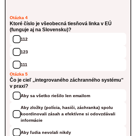
Otázka 4
Ktoré číslo je všeobecná tiesňová linka v EÚ
(funguje aj na Slovensku)?
112
123
111
Otázka 5
Čo je cieľ „integrovaného záchranného systému“
v praxi?
Aby sa všetko riešilo len emailom
Aby zložky (polícia, hasiči, záchranka) spolu
koordinovali zásah a efektívne si odovzdávali
informácie
Aby ľudia nevolali nikdy