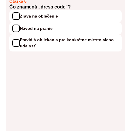
Otázka 6
Čo znamená „dress code“?
Zľava na oblečenie
Návod na pranie
Pravidlá obliekania pre konkrétne miesto alebo
udalosť