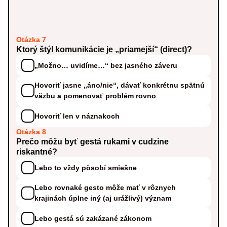
Otázka 7
Ktorý štýl komunikácie je „priamejší“ (direct)?
„Možno… uvidíme…“ bez jasného záveru
Hovoriť jasne „áno/nie“, dávať konkrétnu spätnú
väzbu a pomenovať problém rovno
Hovoriť len v náznakoch
Otázka 8
Prečo môžu byť gestá rukami v cudzine
riskantné?
Lebo to vždy pôsobí smiešne
Lebo rovnaké gesto môže mať v rôznych
krajinách úplne iný (aj urážlivý) význam
Lebo gestá sú zakázané zákonom