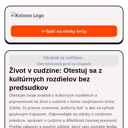
Späť na všetky kvízy
Obrázok sa načítava...
Foto od Haseeb Jamil na Unsplash
Život v cudzine: Otestuj sa z
kultúrnych rozdielov bez
predsudkov
Otestujte svoje znalosti o kultúrnych rozdieloch a
pripravenosti na život v cudzine v tomto zaujímavom kvíze.
Zistíte, čo presne znamená „kultúrny šok“ a ako sa vyhnúť
jazykovým trapasom. Odpovedajte na otázky o osobnom
priestore, správaní v cudzine a dôležitosti časovej presnosti.
Prežite zábavný a poučný zážitok, ktorý vám pomôže lepšie