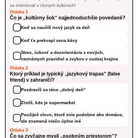
sa orientovať v rôznych kultúrach!
Otázka 1
Čo je „kultúrny šok“ najjednoduchšie povedané?
Keď sa naučíš nový jazyk za deň
Keď ťa prekvapí cena kávy
Stres, úzkosť a dezorientácia z nových,
neznámych pravidiel a zvykov v cudzej krajine
Otázka 2
Ktorý príklad je typický „jazykový trapas“ (false
friend) v zahraničí?
Pozdravíš sa ráno „dobrý deň“
Zistíš, kde je supermarket
Použiješ slovo, ktoré znie podobne ako domáce,
ale znamená niečo úplne iné
Otázka 3
Čo sa zvyčajne myslí „osobným priestorom“?