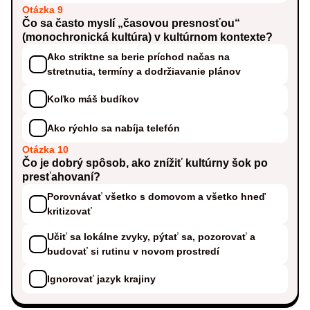
Otázka 9
Čo sa často myslí „časovou presnosťou“
(monochronická kultúra) v kultúrnom kontexte?
Ako striktne sa berie príchod načas na
stretnutia, termíny a dodržiavanie plánov
Koľko máš budíkov
Ako rýchlo sa nabíja telefón
Otázka 10
Čo je dobrý spôsob, ako znížiť kultúrny šok po
presťahovaní?
Porovnávať všetko s domovom a všetko hneď
kritizovať
Učiť sa lokálne zvyky, pýtať sa, pozorovať a
budovať si rutinu v novom prostredí
Ignorovať jazyk krajiny