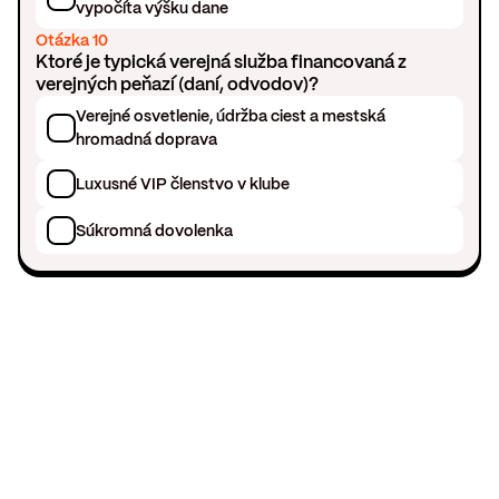
vypočíta výšku dane
Otázka 10
Ktoré je typická verejná služba financovaná z
verejných peňazí (daní, odvodov)?
Verejné osvetlenie, údržba ciest a mestská
hromadná doprava
Luxusné VIP členstvo v klube
Súkromná dovolenka