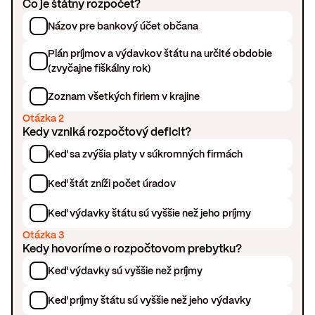
Čo je štátny rozpočet?
Názov pre bankový účet občana
Plán príjmov a výdavkov štátu na určité obdobie
(zvyčajne fiškálny rok)
Zoznam všetkých firiem v krajine
Otázka 2
Kedy vzniká rozpočtový deficit?
Keď sa zvýšia platy v súkromných firmách
Keď štát zníži počet úradov
Keď výdavky štátu sú vyššie než jeho príjmy
Otázka 3
Kedy hovoríme o rozpočtovom prebytku?
Keď výdavky sú vyššie než príjmy
Keď príjmy štátu sú vyššie než jeho výdavky