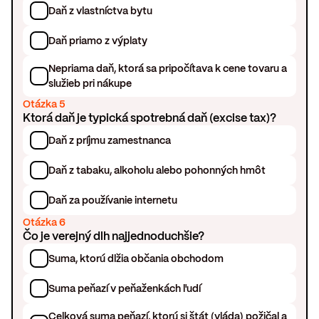
Daň z vlastníctva bytu
Daň priamo z výplaty
Nepriama daň, ktorá sa pripočítava k cene tovaru a
služieb pri nákupe
Otázka 5
Ktorá daň je typická spotrebná daň (excise tax)?
Daň z príjmu zamestnanca
Daň z tabaku, alkoholu alebo pohonných hmôt
Daň za používanie internetu
Otázka 6
Čo je verejný dlh najjednoduchšie?
Suma, ktorú dlžia občania obchodom
Suma peňazí v peňaženkách ľudí
Celková suma peňazí, ktorú si štát (vláda) požičal a