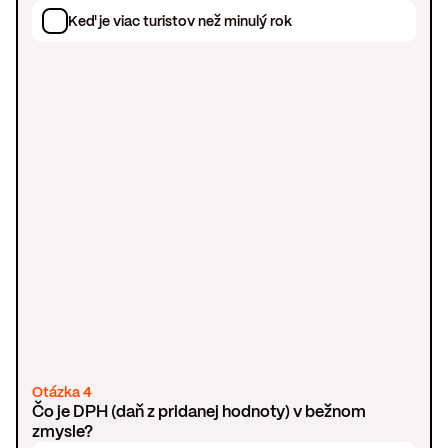
Keď je viac turistov než minulý rok
Otázka 4
Čo je DPH (daň z pridanej hodnoty) v bežnom
zmysle?