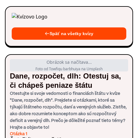
Späť na všetky kvízy
Obrázok sa načítava...
Foto od Towfiqu barbhuiya na Unsplash
Dane, rozpočet, dlh: Otestuj sa,
či chápeš peniaze štátu
Otestujte si svoje vedomosti o financiách štátu v kvíze
"Dane, rozpočet, dlh". Prejdete si otázkami, ktoré sa
týkajú štátneho rozpočtu, daní a verejných služieb. Zistíte,
ako dobre rozumiete konceptom ako sú rozpočtový
deficit a verejný dlh. Prečo je dôležité poznať tieto témy?
Hrajte a objavte to!
Otázka 1