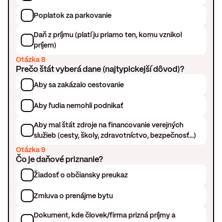
Poplatok za parkovanie
Daň z príjmu (platí ju priamo ten, komu vznikol
príjem)
Otázka 8
Prečo štát vyberá dane (najtypickejší dôvod)?
Aby sa zakázalo cestovanie
Aby ľudia nemohli podnikať
Aby mal štát zdroje na financovanie verejných
služieb (cesty, školy, zdravotníctvo, bezpečnosť…)
Otázka 9
Čo je daňové priznanie?
Žiadosť o občiansky preukaz
Zmluva o prenájme bytu
Dokument, kde človek/firma prizná príjmy a