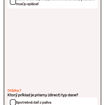
musí ju splácať
Otázka 7
Ktorý príklad je priamy (direct) typ dane?
Spotrebná daň z paliva