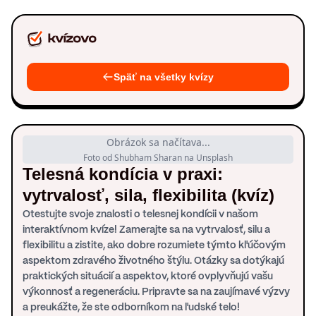
Späť na všetky kvízy
Obrázok sa načítava...
Foto od Shubham Sharan na Unsplash
Telesná kondícia v praxi:
vytrvalosť, sila, flexibilita (kvíz)
Otestujte svoje znalosti o telesnej kondícii v našom
interaktívnom kvíze! Zamerajte sa na vytrvalosť, silu a
flexibilitu a zistite, ako dobre rozumiete týmto kľúčovým
aspektom zdravého životného štýlu. Otázky sa dotýkajú
praktických situácií a aspektov, ktoré ovplyvňujú vašu
výkonnosť a regeneráciu. Pripravte sa na zaujímavé výzvy
a preukážte, že ste odborníkom na ľudské telo!