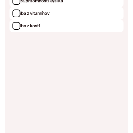
za prítomnosti kyslíka
iba z vitamínov
iba z kostí