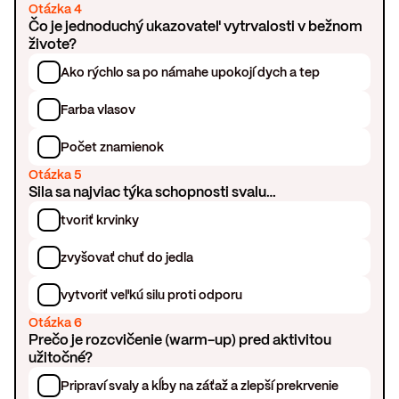
Otázka 4
Čo je jednoduchý ukazovateľ vytrvalosti v bežnom
živote?
Ako rýchlo sa po námahe upokojí dych a tep
Farba vlasov
Počet znamienok
Otázka 5
Sila sa najviac týka schopnosti svalu…
tvoriť krvinky
zvyšovať chuť do jedla
vytvoriť veľkú silu proti odporu
Otázka 6
Prečo je rozcvičenie (warm-up) pred aktivitou
užitočné?
Pripraví svaly a kĺby na záťaž a zlepší prekrvenie