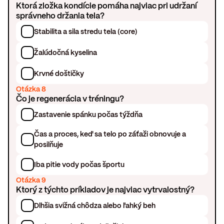
Ktorá zložka kondície pomáha najviac pri udržaní
správneho držania tela?
Stabilita a sila stredu tela (core)
Žalúdočná kyselina
Krvné doštičky
Otázka 8
Čo je regenerácia v tréningu?
Zastavenie spánku počas týždňa
Čas a proces, keď sa telo po záťaži obnovuje a
posilňuje
Iba pitie vody počas športu
Otázka 9
Ktorý z týchto príkladov je najviac vytrvalostný?
Dlhšia svižná chôdza alebo ľahký beh