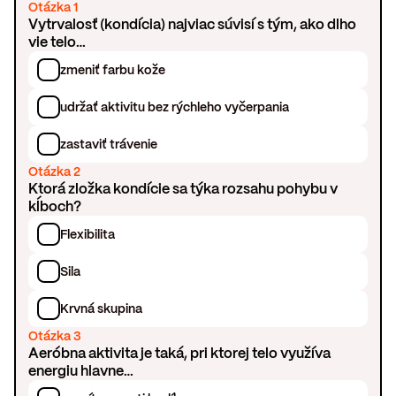
Otázka 1
Vytrvalosť (kondícia) najviac súvisí s tým, ako dlho
vie telo…
zmeniť farbu kože
udržať aktivitu bez rýchleho vyčerpania
zastaviť trávenie
Otázka 2
Ktorá zložka kondície sa týka rozsahu pohybu v
kĺboch?
Flexibilita
Sila
Krvná skupina
Otázka 3
Aeróbna aktivita je taká, pri ktorej telo využíva
energiu hlavne…