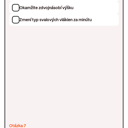
Okamžite zdvojnásobí výšku
Zmení typ svalových vlákien za minútu
Otázka 7