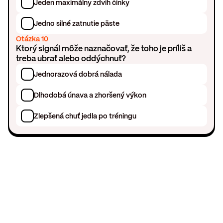
Jeden maximálny zdvih činky
Jedno silné zatnutie päste
Otázka 10
Ktorý signál môže naznačovať, že toho je príliš a
treba ubrať alebo oddýchnuť?
Jednorazová dobrá nálada
Dlhodobá únava a zhoršený výkon
Zlepšená chuť jedla po tréningu