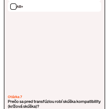
AB+
Otázka 7
Prečo sa pred transfúziou robí skúška kompatibility
(krížová skúška)?