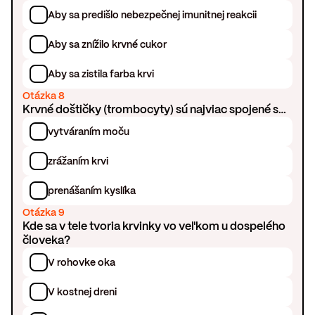
Aby sa predišlo nebezpečnej imunitnej reakcii
Aby sa znížilo krvné cukor
Aby sa zistila farba krvi
Otázka 8
Krvné doštičky (trombocyty) sú najviac spojené s…
vytváraním moču
zrážaním krvi
prenášaním kyslíka
Otázka 9
Kde sa v tele tvoria krvinky vo veľkom u dospelého
človeka?
V rohovke oka
V kostnej dreni