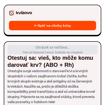
Späť na všetky kvízy
Obrázok sa načítava...
Foto od National Cancer Institute na Unsplash
Otestuj sa: vieš, kto môže komu
darovať krv? (ABO + Rh)
Otestujte svoje vedomosti o darovaní krvi a krvných
skupinách v našom zaujímavom kvíze! Zistíte, koľko
krvných skupín existuje a aké antigény sú na červených
krvinkách. Naučíte sa, prečo je dôležitá skúška
kompatibility pred transfúziou a aké sú univerzálne krvné
skupiny. Pripravte sa na zaujímavé otázky, ktoré preveria
vaše poznatky o ľudskom tele!