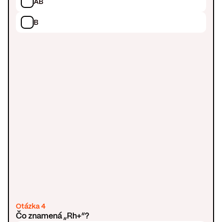
AB
B
Otázka 4
Čo znamená „Rh+“?