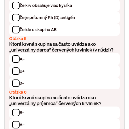
Že krv obsahuje viac kyslíka
Že je prítomný Rh (D) antigén
Že ide o skupinu AB
Otázka 5
Ktorá krvná skupina sa často uvádza ako
„univerzálny darca“ červených krviniek (v núdzi)?
A-
B+
0-
Otázka 6
Ktorá krvná skupina sa často uvádza ako
„univerzálny príjemca“ červených krviniek?
B-
A-