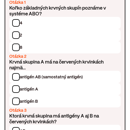
Otázka 1
Koľko základných krvných skupín poznáme v
systéme ABO?
4
2
8
Otázka 2
Krvná skupina A má na červených krvinkách
najmä…
antigén AB (samostatný antigén)
antigén A
antigén B
Otázka 3
Ktorá krvná skupina má antigény A aj B na
červených krvinkách?