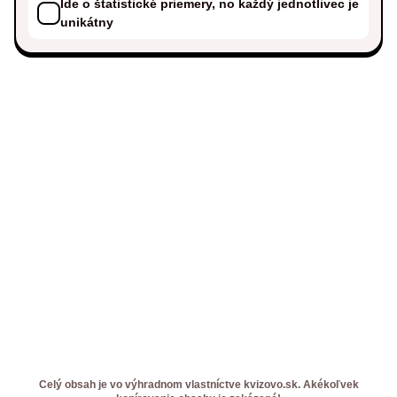
Ide o štatistické priemery, no každý jednotlivec je
unikátny
Celý obsah je vo výhradnom vlastníctve kvizovo.sk. Akékoľvek