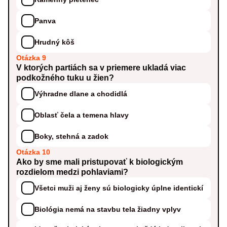
Panva
Hrudný kôš
Otázka 9
V ktorých partiách sa v priemere ukladá viac
podkožného tuku u žien?
Výhradne dlane a chodidlá
Oblasť čela a temena hlavy
Boky, stehná a zadok
Otázka 10
Ako by sme mali pristupovať k biologickým
rozdielom medzi pohlaviami?
Všetci muži aj ženy sú biologicky úplne identickí
Biológia nemá na stavbu tela žiadny vplyv