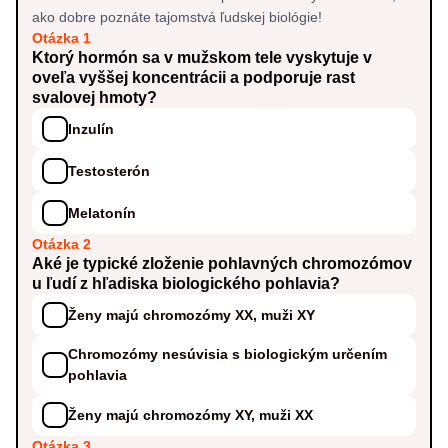
ako dobre poznáte tajomstvá ľudskej biológie!
Otázka 1
Ktorý hormón sa v mužskom tele vyskytuje v
oveľa vyššej koncentrácii a podporuje rast
svalovej hmoty?
Inzulín
Testosterón
Melatonín
Otázka 2
Aké je typické zloženie pohlavných chromozómov
u ľudí z hľadiska biologického pohlavia?
Ženy majú chromozómy XX, muži XY
Chromozómy nesúvisia s biologickým určením
pohlavia
Ženy majú chromozómy XY, muži XX
Otázka 3