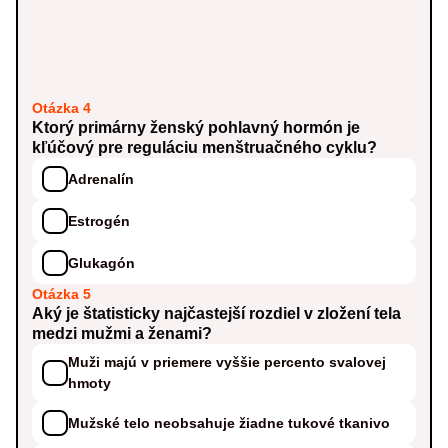
Otázka 4
Ktorý primárny ženský pohlavný hormón je
kľúčový pre reguláciu menštruačného cyklu?
Adrenalín
Estrogén
Glukagón
Otázka 5
Aký je štatisticky najčastejší rozdiel v zložení tela
medzi mužmi a ženami?
Muži majú v priemere vyššie percento svalovej
hmoty
Mužské telo neobsahuje žiadne tukové tkanivo