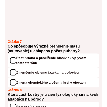
Otázka 7
Čo spôsobuje výrazné prehĺbenie hlasu
(mutovanie) u chlapcov počas puberty?
Rast hrtana a predĺženie hlasiviek vplyvom
testosterónu
Zmenšenie objemu jazyka na polovicu
Zmena chemického zloženia krvi v cievach
Otázka 8
Ktorá časť kostry je u žien fyziologicky širšia kvôli
adaptácii na pôrod?
Ramenný pletenec