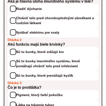
Aká je hlavná úloha imunitného systému v tele?
Riadiť dýchanie
Chrániť telo pred choroboplodnými zárodkami a
cudzími látkami
Vyrábať elektrinu pre svaly
Otázka 2
Akú funkciu majú biele krvinky?
Sú to bunky, ktoré zrážajú krv
Sú to bunky imunitného systému, ktoré
pomáhajú chrániť telo pred infekciami
Sú to bunky, ktoré prenášajú kyslík
Otázka 3
Čo je to protilátka?
Pigment, ktorý farbí pokožku
Látka na trávenie tukov