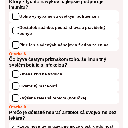
Ktorý z týchto návykov najlepšie podporuje
imunitu?
Úplné vyhýbanie sa všetkým potravinám
Dostatok spánku, pestrá strava a pravidelný
pohyb
Pitie len sladených nápojov a žiadna zelenina
Otázka 8
Čo býva častým príznakom toho, že imunitný
systém bojuje s infekciou?
Zmena krvi na vzduch
Okamžitý rast kostí
Zvýšená telesná teplota (horúčka)
Otázka 9
Prečo je dôležité nebrať antibiotiká svojvoľne bez
lekára?
Lebo nesprávne užívanie môže viesť k odolnosti