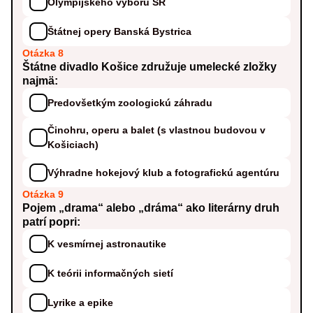
Olympijského výboru SR
Štátnej opery Banská Bystrica
Otázka 8
Štátne divadlo Košice združuje umelecké zložky
najmä:
Predovšetkým zoologickú záhradu
Činohru, operu a balet (s vlastnou budovou v
Košiciach)
Výhradne hokejový klub a fotografickú agentúru
Otázka 9
Pojem „drama“ alebo „dráma“ ako literárny druh
patrí popri:
K vesmírnej astronautike
K teórii informačných sietí
Lyrike a epike