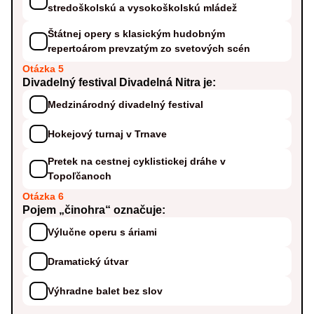
stredoškolskú a vysokoškolskú mládež
Štátnej opery s klasickým hudobným
repertoárom prevzatým zo svetových scén
Otázka 5
Divadelný festival Divadelná Nitra je:
Medzinárodný divadelný festival
Hokejový turnaj v Trnave
Pretek na cestnej cyklistickej dráhe v
Topoľčanoch
Otázka 6
Pojem „činohra“ označuje:
Výlučne operu s áriami
Dramatický útvar
Výhradne balet bez slov