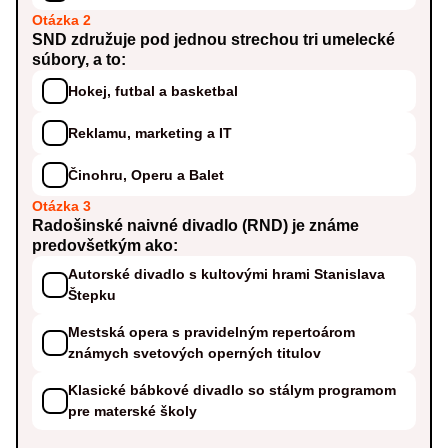
Otázka 2
SND združuje pod jednou strechou tri umelecké
súbory, a to:
Hokej, futbal a basketbal
Reklamu, marketing a IT
Činohru, Operu a Balet
Otázka 3
Radošinské naivné divadlo (RND) je známe
predovšetkým ako:
Autorské divadlo s kultovými hrami Stanislava
Štepku
Mestská opera s pravidelným repertoárom
známych svetových operných titulov
Klasické bábkové divadlo so stálym programom
pre materské školy