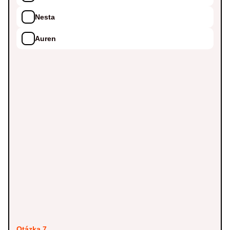
Nesta
Auren
Otázka 7