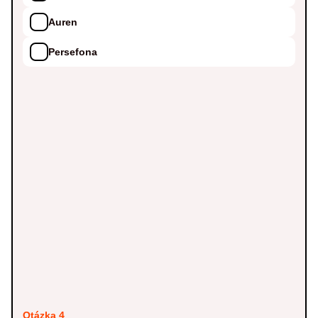
Auren
Persefona
Otázka 4