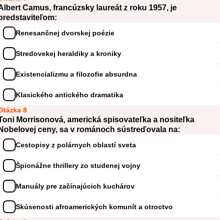
Albert Camus, francúzsky laureát z roku 1957, je
predstaviteľom:
Renesančnej dvorskej poézie
Stredovekej heraldiky a kroniky
Existencializmu a filozofie absurdna
Klasického antického dramatika
Otázka 8
Toni Morrisonová, americká spisovateľka a nositeľka
Nobelovej ceny, sa v románoch sústreďovala na:
Cestopisy z polárnych oblastí sveta
Špionážne thrillery zo studenej vojny
Manuály pre začínajúcich kuchárov
Skúsenosti afroamerických komunít a otroctvo