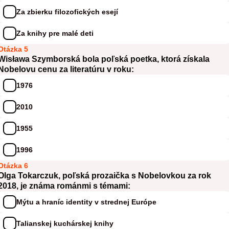
Za zbierku filozofických esejí
Za knihy pre malé deti
Otázka 5
Wisława Szymborská bola poľská poetka, ktorá získala
Nobelovu cenu za literatúru v roku:
1976
2010
1955
1996
Otázka 6
Olga Tokarczuk, poľská prozaička s Nobelovkou za rok
2018, je známa románmi s témami:
Mýtu a hraníc identity v strednej Európe
Talianskej kuchárskej knihy