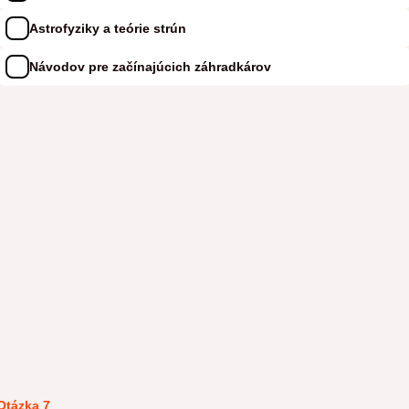
Astrofyziky a teórie strún
Návodov pre začínajúcich záhradkárov
Otázka 7