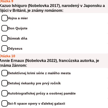
Otázka 9
Kazuo Ishiguro (Nobelovka 2017), narodený v Japonsku a
žijúci v Británii, je známy románom:
Vojna a mier
Don Quijote
Súmrak dňa
Odyseus
Otázka 10
Annie Ernaux (Nobelovka 2022), francúzska autorka, je
známa žánrom:
Detektívnej krimi série z malého mesta
Detskej riekanky pre prvý ročník
Autobiografickej prózy a osobnej pamäte
Sci-fi space opery v ďalekej galaxii