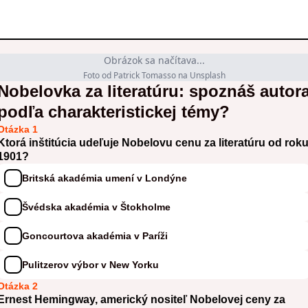
Obrázok sa načítava...
Foto od Patrick Tomasso na Unsplash
Nobelovka za literatúru: spoznáš autor
podľa charakteristickej témy?
Otázka 1
Ktorá inštitúcia udeľuje Nobelovu cenu za literatúru od rok
1901?
Britská akadémia umení v Londýne
Švédska akadémia v Štokholme
Goncourtova akadémia v Paríži
Pulitzerov výbor v New Yorku
Otázka 2
Ernest Hemingway, americký nositeľ Nobelovej ceny za