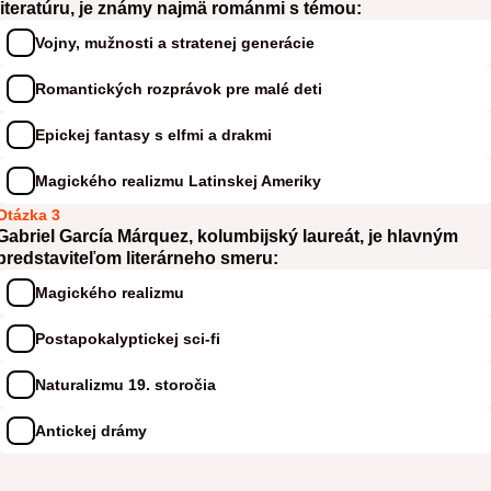
literatúru, je známy najmä románmi s témou:
Vojny, mužnosti a stratenej generácie
Romantických rozprávok pre malé deti
Epickej fantasy s elfmi a drakmi
Magického realizmu Latinskej Ameriky
Otázka 3
Gabriel García Márquez, kolumbijský laureát, je hlavným
predstaviteľom literárneho smeru:
Magického realizmu
Postapokalyptickej sci-fi
Naturalizmu 19. storočia
Antickej drámy