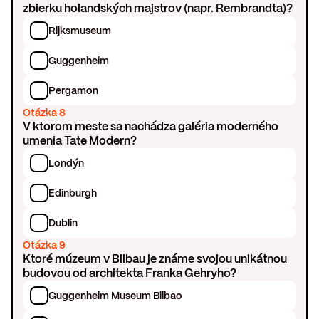
zbierku holandských majstrov (napr. Rembrandta)?
Rijksmuseum
Guggenheim
Pergamon
Otázka 8
V ktorom meste sa nachádza galéria moderného
umenia Tate Modern?
Londýn
Edinburgh
Dublin
Otázka 9
Ktoré múzeum v Bilbau je známe svojou unikátnou
budovou od architekta Franka Gehryho?
Guggenheim Museum Bilbao