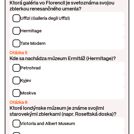
Ktorá galéria vo Florencii je svetoznáma svojou
zbierkou renesančného umenia?
Uffizi (Galleria degli Uffizi)
Hermitage
Tate Modern
Otázka 5
Kde sa nachádza múzeum Ermitáž (Hermitage)?
Petrohrad
Kyjev
Moskva
Otázka 6
Ktoré londýnske múzeum je známe svojimi
starovekými zbierkami (napr. Rosettská doska)?
Victoria and Albert Museum