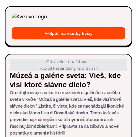
Späť na všetky kvízy
Obrázok sa načítava...
Foto od Hester Qiang na Unsplash
Múzeá a galérie sveta: Vieš, kde
visí ktoré slávne dielo?
Otestujte svoje znalosti o múzeách a galériách z celého
sveta v kvíze "Múzeá a galérie sveta: Vieš, kde visí ktoré
slávne dielo?" Zistite, či viete, kde sa nachádzajú ikonické
diela ako Mona Lisa či Rosettská doska. Tento kvíz vás
prevedie najznámejšími kultúrnymi inštitúciami a ich
fascinujúcimi zbierkami. Pripravte sa na zábavu a nové
poznatky o umení a histórii!