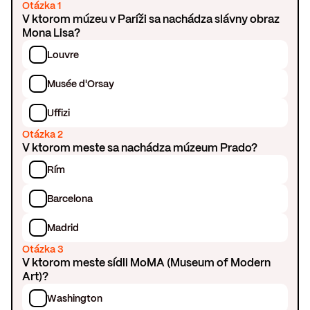
Otázka 1
V ktorom múzeu v Paríži sa nachádza slávny obraz
Mona Lisa?
Louvre
Musée d'Orsay
Uffizi
Otázka 2
V ktorom meste sa nachádza múzeum Prado?
Rím
Barcelona
Madrid
Otázka 3
V ktorom meste sídli MoMA (Museum of Modern
Art)?
Washington