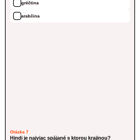
gréčtina
arabčina
Otázka 7
Hindi je najviac spájané s ktorou krajinou?