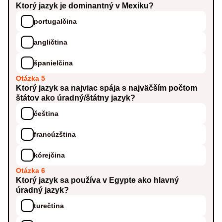
Ktorý jazyk je dominantný v Mexiku?
portugalčina
angličtina
španielčina
Otázka 5
Ktorý jazyk sa najviac spája s najväčším počtom
štátov ako úradný/štátny jazyk?
čeština
francúzština
kórejčina
Otázka 6
Ktorý jazyk sa používa v Egypte ako hlavný
úradný jazyk?
turečtina