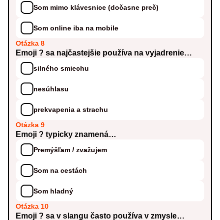
Som mimo klávesnice (dočasne preč)
Som online iba na mobile
Otázka 8
Emoji ? sa najčastejšie používa na vyjadrenie…
silného smiechu
nesúhlasu
prekvapenia a strachu
Otázka 9
Emoji ? typicky znamená…
Premýšľam / zvažujem
Som na cestách
Som hladný
Otázka 10
Emoji ? sa v slangu často používa v zmysle…