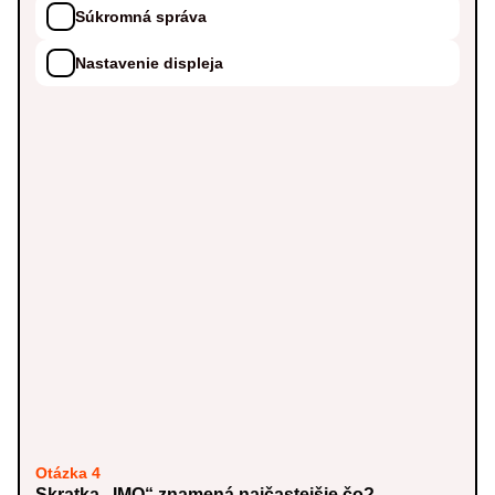
Súkromná správa
Nastavenie displeja
Otázka 4
Skratka „IMO“ znamená najčastejšie čo?