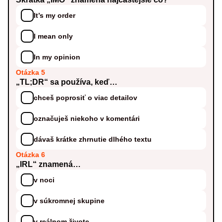
It’s my order
I mean only
In my opinion
Otázka 5
„TL;DR“ sa používa, keď…
chceš poprosiť o viac detailov
označuješ niekoho v komentári
dávaš krátke zhrnutie dlhého textu
Otázka 6
„IRL“ znamená…
v noci
v súkromnej skupine
v reálnom živote