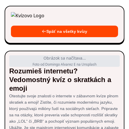
Späť na všetky kvízy
Obrázok sa načítava...
Foto od Domingo Alvarez E na Unsplash
Rozumieš internetu?
Vedomostný kvíz o skratkách a
emoji
Otestujte svoje znalosti o internete v zábavnom kvíze plnom
skratiek a emoji! Zistíte, či rozumiete modernému jazyku,
ktorý používajú milióny ľudí na sociálnych sieťach. Pripravte
sa na otázky, ktoré preveria vaše schopnosti rozlíšiť skratky
ako „LOL“ či „BRB“ a pochopiť význam populárnych emoji.
Ukážte, že ste majstrom internetovej komunikácie a zabavte