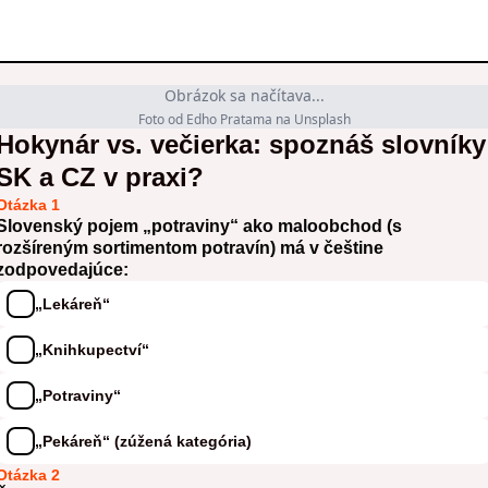
Obrázok sa načítava...
Foto od Edho Pratama na Unsplash
Hokynár vs. večierka: spoznáš slovníky
SK a CZ v praxi?
Otázka 1
Slovenský pojem „potraviny“ ako maloobchod (s
rozšíreným sortimentom potravín) má v češtine
zodpovedajúce:
„Lekáreň“
„Knihkupectví“
„Potraviny“
„Pekáreň“ (zúžená kategória)
Otázka 2