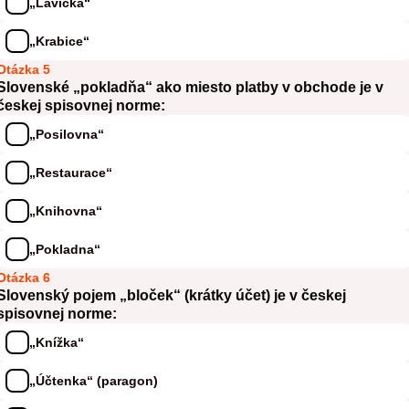
„Lavička“
„Krabice“
Otázka 5
Slovenské „pokladňa“ ako miesto platby v obchode je v
českej spisovnej norme:
„Posilovna“
„Restaurace“
„Knihovna“
„Pokladna“
Otázka 6
Slovenský pojem „bloček“ (krátky účet) je v českej
spisovnej norme:
„Knížka“
„Účtenka“ (paragon)