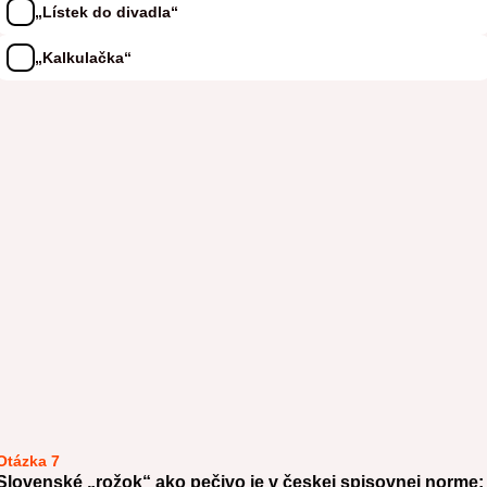
„Lístek do divadla“
„Kalkulačka“
Otázka 7
Slovenské „rožok“ ako pečivo je v českej spisovnej norme: