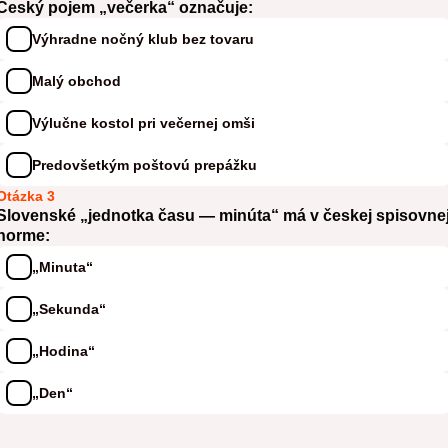
Český pojem „večerka“ označuje:
Výhradne nočný klub bez tovaru
Malý obchod
Výlučne kostol pri večernej omši
Predovšetkým poštovú prepážku
Otázka 3
Slovenské „jednotka času — minúta“ má v českej spisovne
norme:
„Minuta“
„Sekunda“
„Hodina“
„Den“