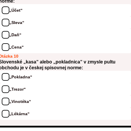
norme:
„Účet“
„Sleva“
„Daň“
„Cena“
Otázka 10
Slovenské „kasa“ alebo „pokladnica“ v zmysle pultu
obchodu je v českej spisovnej norme:
„Pokladna“
„Trezor“
„Vinotéka“
„Lékárna“