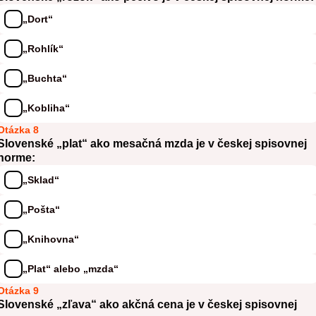
„Dort“
„Rohlík“
„Buchta“
„Kobliha“
Otázka 8
Slovenské „plat“ ako mesačná mzda je v českej spisovnej
norme:
„Sklad“
„Pošta“
„Knihovna“
„Plat“ alebo „mzda“
Otázka 9
Slovenské „zľava“ ako akčná cena je v českej spisovnej