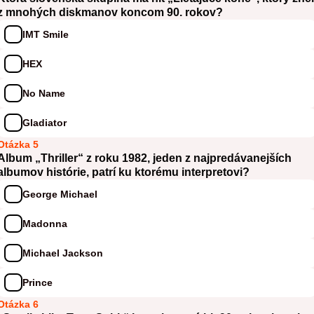
z mnohých diskmanov koncom 90. rokov?
IMT Smile
HEX
No Name
Gladiator
Otázka 5
Album „Thriller“ z roku 1982, jeden z najpredávanejších
albumov histórie, patrí ku ktorému interpretovi?
George Michael
Madonna
Michael Jackson
Prince
Otázka 6