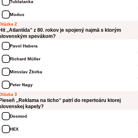
Tublatanka
Modus
Otázka 2
Hit „Atlantída“ z 80. rokov je spojený najmä s ktorým
slovenským spevákom?
Pavol Habera
Richard Müller
Miroslav Žbirka
Peter Nagy
Otázka 3
Pieseň „Reklama na ticho“ patrí do repertoáru ktorej
slovenskej kapely?
Desmod
HEX