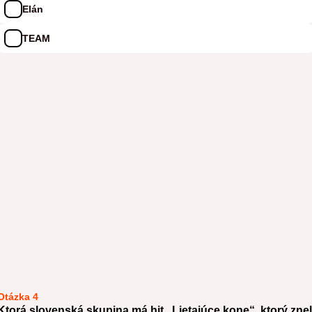
Elán
TEAM
Otázka 4
Ktorá slovenská skupina má hit „Lietajúce kone“, ktorý znel