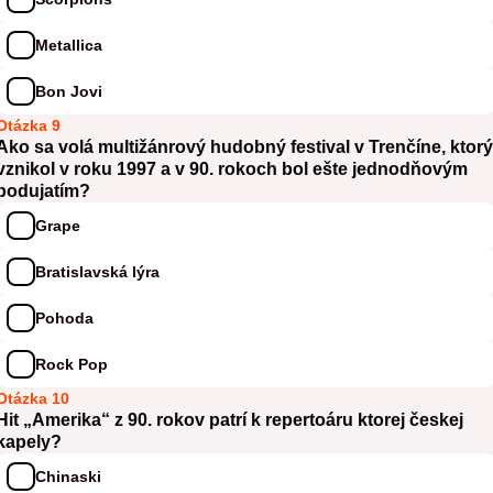
Metallica
Bon Jovi
Otázka 9
Ako sa volá multižánrový hudobný festival v Trenčíne, ktorý
vznikol v roku 1997 a v 90. rokoch bol ešte jednodňovým
podujatím?
Grape
Bratislavská lýra
Pohoda
Rock Pop
Otázka 10
Hit „Amerika“ z 90. rokov patrí k repertoáru ktorej českej
kapely?
Chinaski