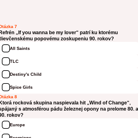
Otázka 7
Refrén „If you wanna be my lover“ patrí ku ktorému
dievčenskému popovému zoskupeniu 90. rokov?
All Saints
TLC
Destiny's Child
Spice Girls
Otázka 8
Ktorá rocková skupina naspievala hit „Wind of Change“,
spájaný s atmosférou pádu železnej opony na prelome 80. 
90. rokov?
Europe
Scorpions