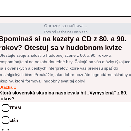
Obrázok sa načítava...
Foto od Tasha na Unsplash
Spomínaš si na kazety a CD z 80. a 90.
rokov? Otestuj sa v hudobnom kvíze
Otestujte svoje znalosti o hudobnej scéne z 80. a 90. rokov a
zaspomínajte si na nezabudnuteľné hity. Čakajú na vás otázky týkajúce
sa slovenských a českých interpretov, ktoré vás prenesú späť do
nostalgických čias. Preukážte, ako dobre poznáte legendárne skladby 
skupiny, ktoré formovali hudobný svet tej doby!
Otázka 1
Ktorá slovenská skupina naspievala hit „Vymyslená“ z 80.
rokov?
TEAM
Elán