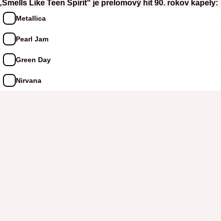
„Smells Like Teen Spirit“ je prelomový hit 90. rokov kapely:
Metallica
Pearl Jam
Green Day
Nirvana