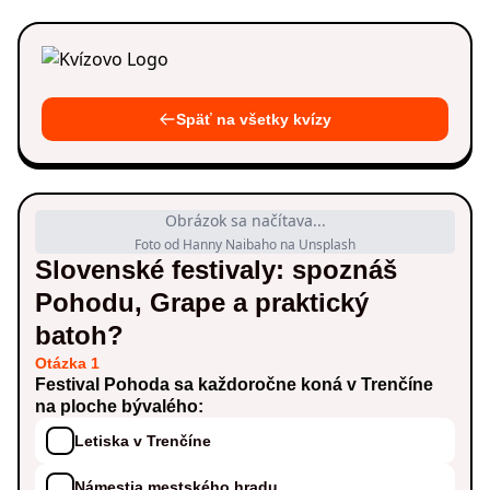
Späť na všetky kvízy
Obrázok sa načítava...
Foto od Hanny Naibaho na Unsplash
Slovenské festivaly: spoznáš
Pohodu, Grape a praktický
batoh?
Otázka 1
Festival Pohoda sa každoročne koná v Trenčíne
na ploche bývalého:
Letiska v Trenčíne
Námestia mestského hradu