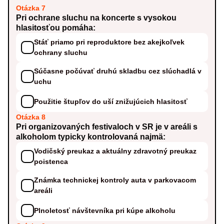
Otázka 7
Pri ochrane sluchu na koncerte s vysokou
hlasitosťou pomáha:
Stáť priamo pri reproduktore bez akejkoľvek
ochrany sluchu
Súčasne počúvať druhú skladbu cez slúchadlá v
uchu
Použitie štupľov do uší znižujúcich hlasitosť
Otázka 8
Pri organizovaných festivaloch v SR je v areáli s
alkoholom typicky kontrolovaná najmä:
Vodičský preukaz a aktuálny zdravotný preukaz
poistenca
Známka technickej kontroly auta v parkovacom
areáli
Plnoletosť návštevníka pri kúpe alkoholu