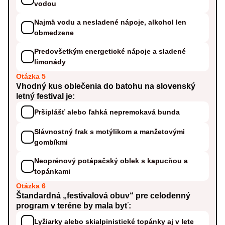
vodou
Najmä vodu a nesladené nápoje, alkohol len
obmedzene
Predovšetkým energetické nápoje a sladené
limonády
Otázka 5
Vhodný kus oblečenia do batohu na slovenský
letný festival je:
Pršiplášť alebo ľahká nepremokavá bunda
Slávnostný frak s motýlikom a manžetovými
gombíkmi
Neoprénový potápačský oblek s kapucňou a
topánkami
Otázka 6
Štandardná „festivalová obuv“ pre celodenný
program v teréne by mala byť:
Lyžiarky alebo skialpinistické topánky aj v lete