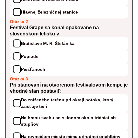
Hlavnej železničnej stanice
Otázka 2
Festival Grape sa konal opakovane na
slovenskom letisku v:
Bratislave M. R. Štefánika
Poprade
Piešťanoch
Otázka 3
Pri stanovaní na otvorenom festivalovom kempe je
vhodné stan postaviť:
Do zníženého terénu pri okraji potoka, ktorý
zaisťuje tieň
Na hranu svahu so sklonom okolo tridsiatich
stupňov
Na rovnejšom mieste mimo prírodnej priehlbiny