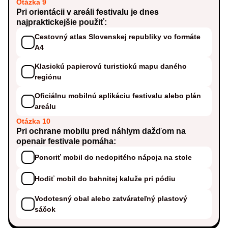
Otázka 9
Pri orientácii v areáli festivalu je dnes
najpraktickejšie použiť:
Cestovný atlas Slovenskej republiky vo formáte
A4
Klasickú papierovú turistickú mapu daného
regiónu
Oficiálnu mobilnú aplikáciu festivalu alebo plán
areálu
Otázka 10
Pri ochrane mobilu pred náhlym dažďom na
openair festivale pomáha:
Ponoriť mobil do nedopitého nápoja na stole
Hodiť mobil do bahnitej kaluže pri pódiu
Vodotesný obal alebo zatvárateľný plastový
sáčok