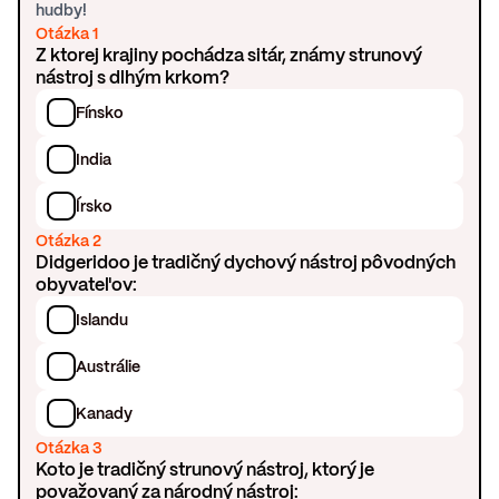
hudby!
Otázka 1
Z ktorej krajiny pochádza sitár, známy strunový
nástroj s dlhým krkom?
Fínsko
India
Írsko
Otázka 2
Didgeridoo je tradičný dychový nástroj pôvodných
obyvateľov:
Islandu
Austrálie
Kanady
Otázka 3
Koto je tradičný strunový nástroj, ktorý je
považovaný za národný nástroj: