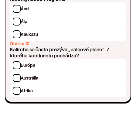
Ánd
Álp
Kaukazu
Otázka 10
Kalimba sa často prezýva „palcové piano“. Z
ktorého kontinentu pochádza?
Európa
Austrália
Afrika