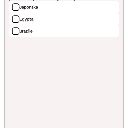
Japonska
Egypta
Brazílie