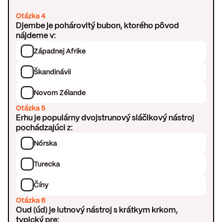
Otázka 4
Djembe je pohárovitý bubon, ktorého pôvod
nájdeme v:
Západnej Afrike
Škandinávii
Novom Zélande
Otázka 5
Erhu je populárny dvojstrunový sláčikový nástroj
pochádzajúci z:
Nórska
Turecka
Číny
Otázka 6
Oud (úd) je lutnový nástroj s krátkym krkom,
typický pre: