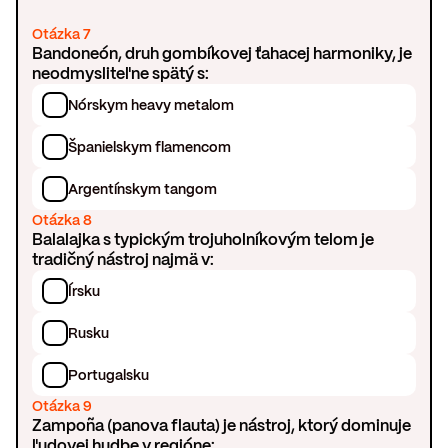
Otázka 7
Bandoneón, druh gombíkovej ťahacej harmoniky, je
neodmysliteľne spätý s:
Nórskym heavy metalom
Španielskym flamencom
Argentínskym tangom
Otázka 8
Balalajka s typickým trojuholníkovým telom je
tradičný nástroj najmä v:
Írsku
Rusku
Portugalsku
Otázka 9
Zampoña (panova flauta) je nástroj, ktorý dominuje
ľudovej hudbe v regióne: