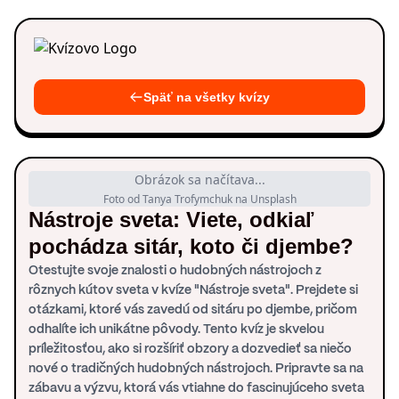
Späť na všetky kvízy
Obrázok sa načítava...
Foto od Tanya Trofymchuk na Unsplash
Nástroje sveta: Viete, odkiaľ
pochádza sitár, koto či djembe?
Otestujte svoje znalosti o hudobných nástrojoch z
rôznych kútov sveta v kvíze "Nástroje sveta". Prejdete si
otázkami, ktoré vás zavedú od sitáru po djembe, pričom
odhalíte ich unikátne pôvody. Tento kvíz je skvelou
príležitosťou, ako si rozšíriť obzory a dozvedieť sa niečo
nové o tradičných hudobných nástrojoch. Pripravte sa na
zábavu a výzvu, ktorá vás vtiahne do fascinujúceho sveta