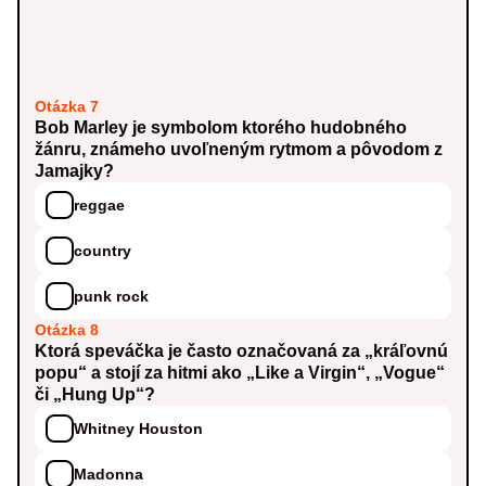
Otázka 7
Bob Marley je symbolom ktorého hudobného
žánru, známeho uvoľneným rytmom a pôvodom z
Jamajky?
reggae
country
punk rock
Otázka 8
Ktorá speváčka je často označovaná za „kráľovnú
popu“ a stojí za hitmi ako „Like a Virgin“, „Vogue“
či „Hung Up“?
Whitney Houston
Madonna