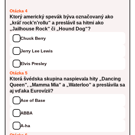
Otázka 4
Ktorý americký spevák býva označovaný ako
„kráľ rock'n'rollu“ a preslávil sa hitmi ako
„Jailhouse Rock“ či „Hound Dog“?
Chuck Berry
Jerry Lee Lewis
Elvis Presley
Otázka 5
Ktorá švédska skupina naspievala hity „Dancing
Queen“, „Mamma Mia“ a „Waterloo“ a preslávila sa
aj vďaka Eurovízii?
Ace of Base
ABBA
A-ha