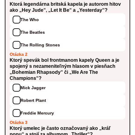
Ktorá legendárna britská kapela je autorom hitov
ako „Hey Jude“, „Let It Be“ a „Yesterday“?
The Who
The Beatles
The Rolling Stones
Otázka 2
Ktorý spevák bol frontmanom kapely Queen a je
spojený s nezameniteľným hlasom v piesňach
„Bohemian Rhapsody“ či „We Are The
Champions“?
Mick Jagger
Robert Plant
Freddie Mercury
Otázka 3
Ktorý umelec je často označovaný ako „kráľ
popu“ a stojí za albumom „Thriller“?