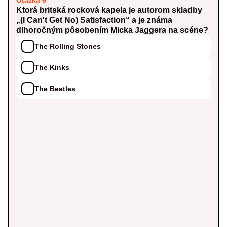
Otázka 6
Ktorá britská rocková kapela je autorom skladby
„(I Can't Get No) Satisfaction“ a je známa
dlhoročným pôsobením Micka Jaggera na scéne?
The Rolling Stones
The Kinks
The Beatles