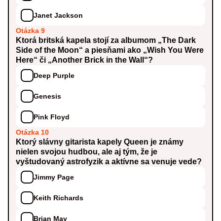
Janet Jackson
Otázka 9
Ktorá britská kapela stojí za albumom „The Dark
Side of the Moon“ a piesňami ako „Wish You Were
Here“ či „Another Brick in the Wall“?
Deep Purple
Genesis
Pink Floyd
Otázka 10
Ktorý slávny gitarista kapely Queen je známy
nielen svojou hudbou, ale aj tým, že je
vyštudovaný astrofyzik a aktívne sa venuje vede?
Jimmy Page
Keith Richards
Brian May