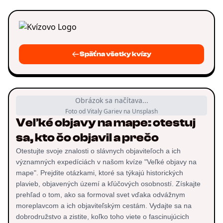
Späť na všetky kvízy
Obrázok sa načítava...
Foto od Vitaly Gariev na Unsplash
Veľké objavy na mape: otestuj
sa, kto čo objavil a prečo
Otestujte svoje znalosti o slávnych objaviteľoch a ich
významných expedíciách v našom kvíze "Veľké objavy na
mape". Prejdite otázkami, ktoré sa týkajú historických
plavieb, objavených území a kľúčových osobností. Získajte
prehľad o tom, ako sa formoval svet vďaka odvážnym
moreplavcom a ich objaviteľským cestám. Vydajte sa na
dobrodružstvo a zistite, koľko toho viete o fascinujúcich