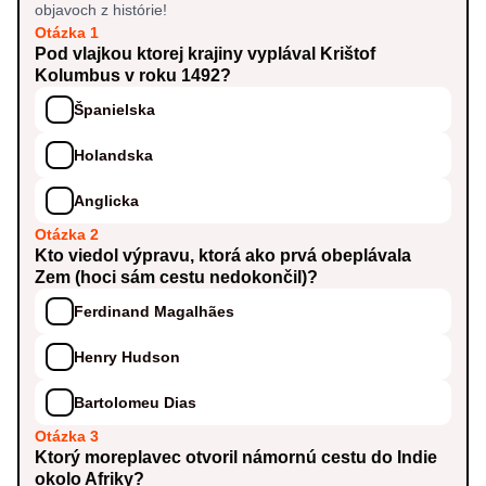
objavoch z histórie!
Otázka 1
Pod vlajkou ktorej krajiny vyplával Krištof
Kolumbus v roku 1492?
Španielska
Holandska
Anglicka
Otázka 2
Kto viedol výpravu, ktorá ako prvá obeplávala
Zem (hoci sám cestu nedokončil)?
Ferdinand Magalhães
Henry Hudson
Bartolomeu Dias
Otázka 3
Ktorý moreplavec otvoril námornú cestu do Indie
okolo Afriky?