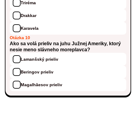
Triréma
Drakkar
Karavela
Otázka 10
Ako sa volá prieliv na juhu Južnej Ameriky, ktorý
nesie meno slávneho moreplavca?
Lamanšský prieliv
Beringov prieliv
Magalhãesov prieliv