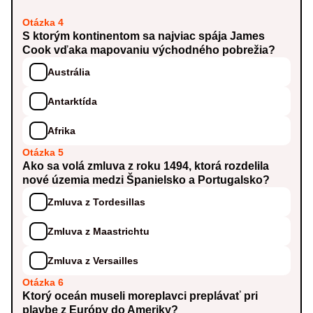
Otázka 4
S ktorým kontinentom sa najviac spája James
Cook vďaka mapovaniu východného pobrežia?
Austrália
Antarktída
Afrika
Otázka 5
Ako sa volá zmluva z roku 1494, ktorá rozdelila
nové územia medzi Španielsko a Portugalsko?
Zmluva z Tordesillas
Zmluva z Maastrichtu
Zmluva z Versailles
Otázka 6
Ktorý oceán museli moreplavci preplávať pri
plavbe z Európy do Ameriky?