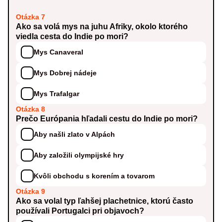
Otázka 7
Ako sa volá mys na juhu Afriky, okolo ktorého
viedla cesta do Indie po mori?
Mys Canaveral
Mys Dobrej nádeje
Mys Trafalgar
Otázka 8
Prečo Európania hľadali cestu do Indie po mori?
Aby našli zlato v Alpách
Aby založili olympijské hry
Kvôli obchodu s korením a tovarom
Otázka 9
Ako sa volal typ ľahšej plachetnice, ktorú často
používali Portugalci pri objavoch?