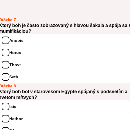
Otázka 7
Ktorý boh je často zobrazovaný s hlavou šakala a spája sa 
mumifikáciou?
Anubis
Horus
Thovt
Seth
Otázka 8
Ktorý boh bol v starovekom Egypte spájaný s podsvetím a
svetom mŕtvych?
Isis
Hathor