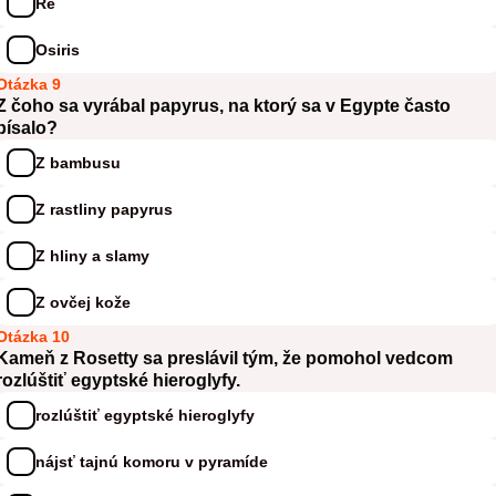
Ré
Osiris
Otázka 9
Z čoho sa vyrábal papyrus, na ktorý sa v Egypte často
písalo?
Z bambusu
Z rastliny papyrus
Z hliny a slamy
Z ovčej kože
Otázka 10
Kameň z Rosetty sa preslávil tým, že pomohol vedcom
rozlúštiť egyptské hieroglyfy.
rozlúštiť egyptské hieroglyfy
nájsť tajnú komoru v pyramíde