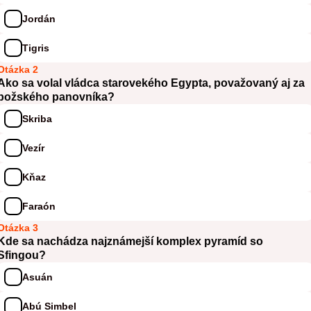
Jordán
Tigris
Otázka 2
Ako sa volal vládca starovekého Egypta, považovaný aj za
božského panovníka?
Skriba
Vezír
Kňaz
Faraón
Otázka 3
Kde sa nachádza najznámejší komplex pyramíd so
Sfingou?
Asuán
Abú Simbel