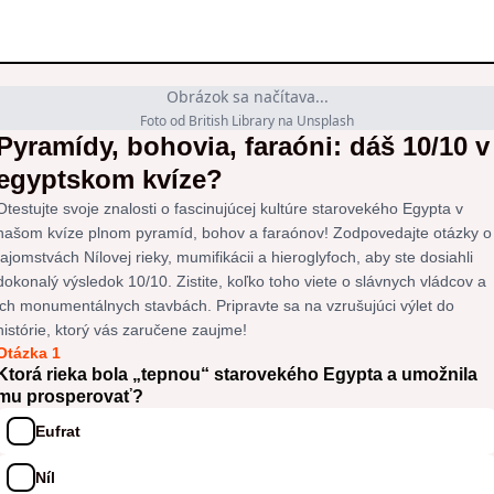
Obrázok sa načítava...
Foto od British Library na Unsplash
Pyramídy, bohovia, faraóni: dáš 10/10 v
egyptskom kvíze?
Otestujte svoje znalosti o fascinujúcej kultúre starovekého Egypta v
našom kvíze plnom pyramíd, bohov a faraónov! Zodpovedajte otázky o
tajomstvách Nílovej rieky, mumifikácii a hieroglyfoch, aby ste dosiahli
dokonalý výsledok 10/10. Zistite, koľko toho viete o slávnych vládcov a
ich monumentálnych stavbách. Pripravte sa na vzrušujúci výlet do
histórie, ktorý vás zaručene zaujme!
Otázka 1
Ktorá rieka bola „tepnou“ starovekého Egypta a umožnila
mu prosperovať?
Eufrat
Níl