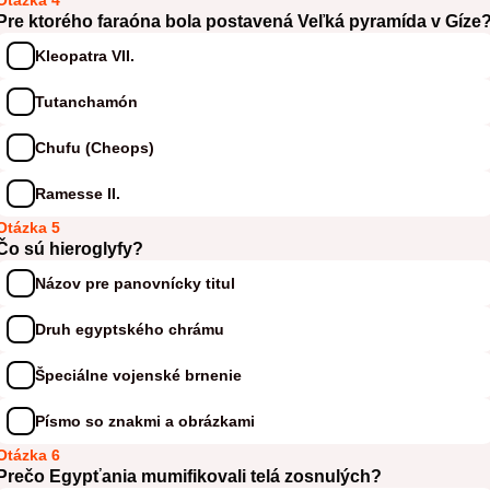
Otázka 4
Pre ktorého faraóna bola postavená Veľká pyramída v Gíze
Kleopatra VII.
Tutanchamón
Chufu (Cheops)
Ramesse II.
Otázka 5
Čo sú hieroglyfy?
Názov pre panovnícky titul
Druh egyptského chrámu
Špeciálne vojenské brnenie
Písmo so znakmi a obrázkami
Otázka 6
Prečo Egypťania mumifikovali telá zosnulých?