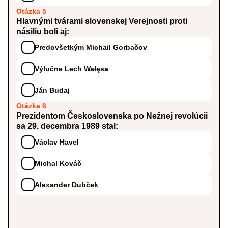
Otázka 5
Hlavnými tvárami slovenskej Verejnosti proti
násiliu boli aj:
Predovšetkým Michail Gorbačov
Výlučne Lech Wałęsa
Ján Budaj
Otázka 6
Prezidentom Československa po Nežnej revolúcii
sa 29. decembra 1989 stal:
Václav Havel
Michal Kováč
Alexander Dubček