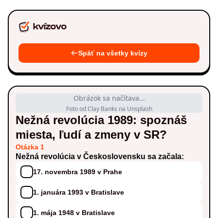
Späť na všetky kvízy
Obrázok sa načítava...
Foto od Clay Banks na Unsplash
Nežná revolúcia 1989: spoznáš
miesta, ľudí a zmeny v SR?
Otázka 1
Nežná revolúcia v Československu sa začala:
17. novembra 1989 v Prahe
1. januára 1993 v Bratislave
1. mája 1948 v Bratislave