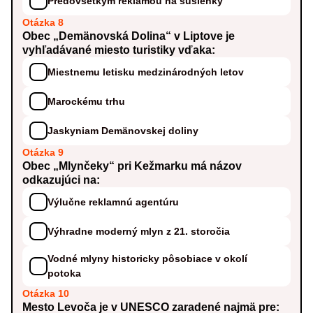
Predovšetkým reklamou na sušienky
Otázka 8
Obec „Demänovská Dolina“ v Liptove je
vyhľadávané miesto turistiky vďaka:
Miestnemu letisku medzinárodných letov
Marockému trhu
Jaskyniam Demänovskej doliny
Otázka 9
Obec „Mlynčeky“ pri Kežmarku má názov
odkazujúci na:
Výlučne reklamnú agentúru
Výhradne moderný mlyn z 21. storočia
Vodné mlyny historicky pôsobiace v okolí
potoka
Otázka 10
Mesto Levoča je v UNESCO zaradené najmä pre: