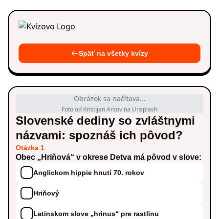
Späť na všetky kvízy
Obrázok sa načítava...
Foto od Kristijan Arsov na Unsplash
Slovenské dediny so zvláštnymi
názvami: spoznáš ich pôvod?
Otázka 1
Obec „Hriňová“ v okrese Detva má pôvod v slove:
Anglickom hippie hnutí 70. rokov
Hriňový
Latinskom slove „hrinus“ pre rastlinu