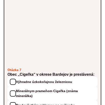
Otázka 7
Obec „Cigeľka“ v okrese Bardejov je preslávená:
Výhradne úzkokoľajnou železnicou
Minerálnym prameňom Cigeľka (známa
minerálka)