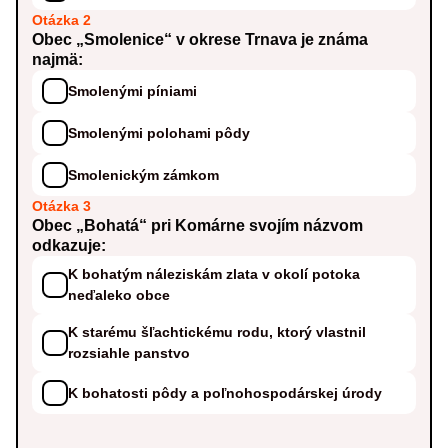
Otázka 2
Obec „Smolenice“ v okrese Trnava je známa
najmä:
Smolenými píniami
Smolenými polohami pôdy
Smolenickým zámkom
Otázka 3
Obec „Bohatá“ pri Komárne svojím názvom
odkazuje:
K bohatým náleziskám zlata v okolí potoka
neďaleko obce
K starému šľachtickému rodu, ktorý vlastnil
rozsiahle panstvo
K bohatosti pôdy a poľnohospodárskej úrody