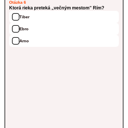
Otázka 6
Ktorá rieka preteká „večným mestom“ Rím?
Tiber
Ebro
Arno