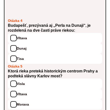
Otázka 4
Budapešť, prezývaná aj „Perla na Dunaji“, je
rozdelená na dve časti práve riekou:
Vltava
Dunaj
Tisa
Otázka 5
Ktorá rieka preteká historickým centrom Prahy a
podteká slávny Karlov most?
Visla
Vltava
Morava