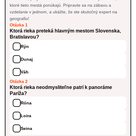
ktoré tieto mestá ponúkajú. Pripravte sa na zábavu a
vzdelanie v jednom, a ukážte, že ste skutočný expert na
geografiu!
Otázka 1
Ktorá rieka preteká hlavným mestom Slovenska,
Bratislavou?
Rýn
Dunaj
Váh
Otázka 2
Ktorá rieka neodmysliteľne patrí k panoráme
Paríža?
Róna
Loira
Seina