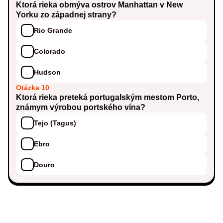
Ktorá rieka obmýva ostrov Manhattan v New
Yorku zo západnej strany?
Rio Grande
Colorado
Hudson
Otázka 10
Ktorá rieka preteká portugalským mestom Porto,
známym výrobou portského vína?
Tejo (Tagus)
Ebro
Douro