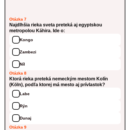
Otázka 7
Najdlhšia rieka sveta preteká aj egyptskou
metropolou Káhira. Ide o:
Kongo
Zambezi
Níl
Otázka 8
Ktorá rieka preteká nemeckým mestom Kolín
(Köln), podľa ktorej má mesto aj prívlastok?
Labe
Rýn
Dunaj
Otázka 9