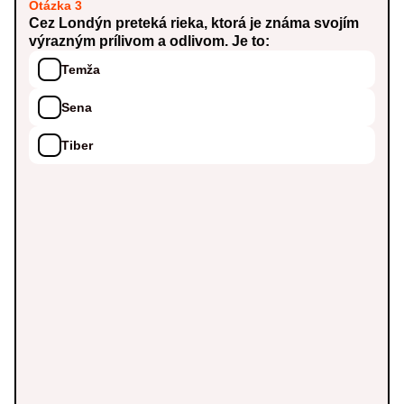
Otázka 3
Cez Londýn preteká rieka, ktorá je známa svojím
výrazným prílivom a odlivom. Je to:
Temža
Sena
Tiber