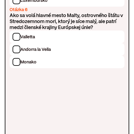
Luxembursko
Otázka 6
Ako sa volá hlavné mesto Malty, ostrovného štátu v
Stredozemnom mori, ktorý je síce malý, ale patrí
medzi členské krajiny Európskej únie?
Valletta
Andorra la Vella
Monako