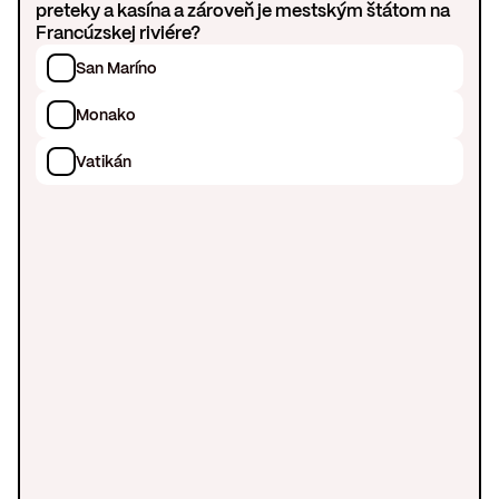
preteky a kasína a zároveň je mestským štátom na
Francúzskej riviére?
San Maríno
Monako
Vatikán