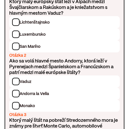
Ktorý malý európsky štát leží v Alpách medzi
Švajčiarskom a Rakúskom a je kniežatstvom s
hlavným mestom Vaduz?
Lichtenštajnsko
Luxembursko
San Maríno
Otázka 2
Ako sa volá hlavné mesto Andorry, ktorá leží v
Pyrenejach medzi Španielskom a Francúzskom a
patrí medzi malé európske štáty?
Vaduz
Andorra la Vella
Monako
Otázka 3
Ktorý malý štát na pobreží Stredozemného mora je
známy pre štvrť Monte Carlo, automobilové