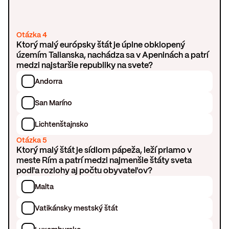
Otázka 4
Ktorý malý európsky štát je úplne obklopený
územím Talianska, nachádza sa v Apeninách a patrí
medzi najstaršie republiky na svete?
Andorra
San Maríno
Lichtenštajnsko
Otázka 5
Ktorý malý štát je sídlom pápeža, leží priamo v
meste Rím a patrí medzi najmenšie štáty sveta
podľa rozlohy aj počtu obyvateľov?
Malta
Vatikánsky mestský štát