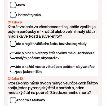
Malta
Lichtenštajnsko
Otázka 9
Ktoré tvrdenie vo všeobecnosti najlepšie vystihuje
pojem európsky mikroštát alebo veľmi malý štát z
hľadiska veľkosti a suverenity?
Ide o región väčšieho štátu bez vlastnej vlády
Ide o plne suverénny štát s veľmi malou rozlohou a
malým počtom obyvateľov
Ide o každé mesto v Európe s počtom obyvateľov
pod jeden milión
Otázka 10
Ktorá kombinácia dvoch malých európskych štátov
spája jeden pyrenejský štát v horách a jeden
mestský štát na pobreží Stredozemného mora?
Andorra a Monako