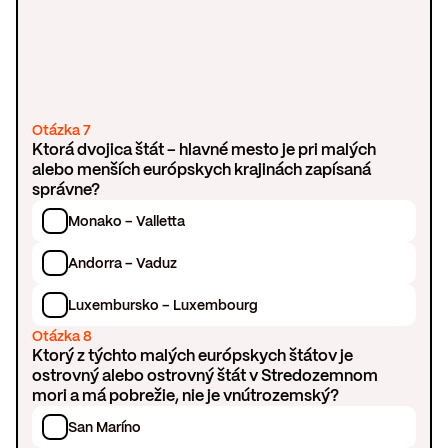
Otázka 7
Ktorá dvojica štát – hlavné mesto je pri malých
alebo menších európskych krajinách zapísaná
správne?
Monako – Valletta
Andorra – Vaduz
Luxembursko – Luxembourg
Otázka 8
Ktorý z týchto malých európskych štátov je
ostrovný alebo ostrovný štát v Stredozemnom
mori a má pobrežie, nie je vnútrozemský?
San Maríno