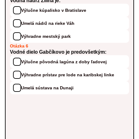
Vodná nádrž Žilina je:
Výlučne kúpalisko v Bratislave
Umelá nádrž na rieke Váh
Výhradne mestský park
Otázka 6
Vodné dielo Gabčíkovo je predovšetkým:
Výlučne pôvodná lagúna z doby ľadovej
Výhradne prístav pre lode na karibskej linke
Umelá sústava na Dunaji