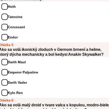
Hoth
Tatooine
Coruscant
Endor
Otázka 5
Ako sa volá ikonický zloduch v čiernom brnení a helme,
ktorý dýcha mechanicky a bol kedysi Anakin Skywalker?
Darth Maul
Emperor Palpatine
Darth Vader
Kylo Ren
Otázka 6
Ako sa volá malý droid v tvare valca s kopulou, modro-biele