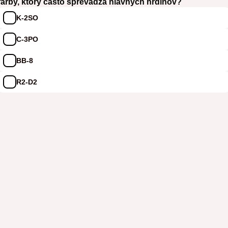
farby, ktorý často sprevádza hlavných hrdinov?
K-2SO
C-3PO
BB-8
R2-D2