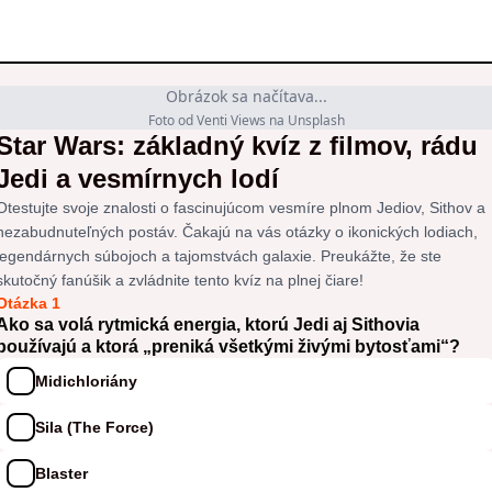
Obrázok sa načítava...
Foto od Venti Views na Unsplash
Star Wars: základný kvíz z filmov, rádu
Jedi a vesmírnych lodí
Otestujte svoje znalosti o fascinujúcom vesmíre plnom Jediov, Sithov a
nezabudnuteľných postáv. Čakajú na vás otázky o ikonických lodiach,
legendárnych súbojoch a tajomstvách galaxie. Preukážte, že ste
skutočný fanúšik a zvládnite tento kvíz na plnej čiare!
Otázka 1
Ako sa volá rytmická energia, ktorú Jedi aj Sithovia
používajú a ktorá „preniká všetkými živými bytosťami“?
Midichloriány
Sila (The Force)
Blaster