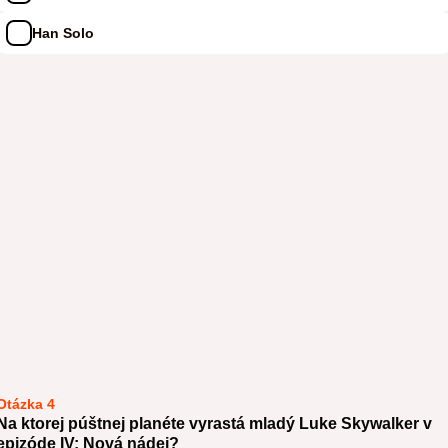
Han Solo
Otázka 4
Na ktorej púštnej planéte vyrastá mladý Luke Skywalker v
epizóde IV: Nová nádej?