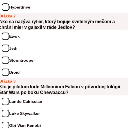
Hyperdrive
Otázka 2
Ako sa nazýva rytier, ktorý bojuje svetelným mečom a
chráni mier v galaxii v ráde Jediov?
Ewok
Jedi
Stormtrooper
Droid
Otázka 3
Kto je pilotom lode Millennium Falcon v pôvodnej trilógii
Star Wars po boku Chewbaccu?
Lando Calrissian
Luke Skywalker
Obi-Wan Kenobi