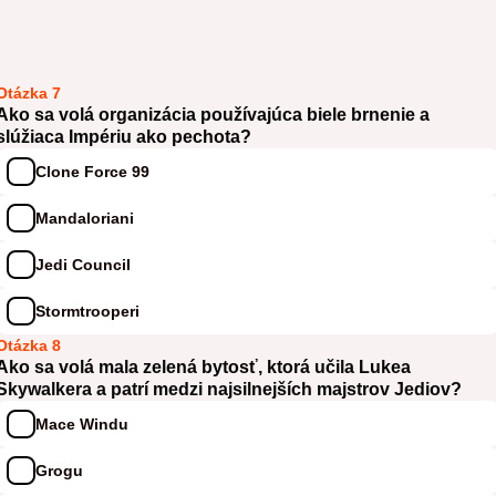
Otázka 7
Ako sa volá organizácia používajúca biele brnenie a
slúžiaca Impériu ako pechota?
Clone Force 99
Mandaloriani
Jedi Council
Stormtrooperi
Otázka 8
Ako sa volá mala zelená bytosť, ktorá učila Lukea
Skywalkera a patrí medzi najsilnejších majstrov Jediov?
Mace Windu
Grogu